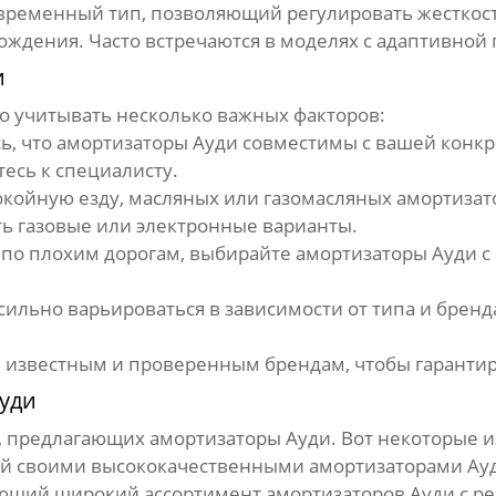
ременный тип, позволяющий регулировать жесткост
ождения. Часто встречаются в моделях с адаптивной 
и
 учитывать несколько важных факторов:
ь, что
амортизаторы Ауди
совместимы с вашей конкр
тесь к специалисту.
окойную езду, масляных или газомасляных
амортизат
ь газовые или электронные варианты.
е по плохим дорогам, выбирайте
амортизаторы Ауди
с
ильно варьироваться в зависимости от типа и бренд
известным и проверенным брендам, чтобы гарантиро
уди
в, предлагающих
амортизаторы Ауди
. Вот некоторые 
ый своими высококачественными
амортизаторами Ау
ающий широкий ассортимент
амортизаторов Ауди
с р