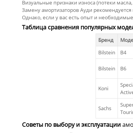
Визуальные признаки износа (потеки масла
Замену
амортизаторов Ауди
рекомендуется п
Однако, если у вас есть опыт и необходим
Таблица сравнения популярных модел
Бренд
Мод
Bilstein
B4
Bilstein
B6
Speci
Koni
Activ
Supe
Sachs
Touri
Советы по выбору и эксплуатации
амо