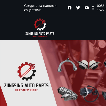
Следите за нашими
0086
Главная




соцсетями
1522
Продукция
Новости
О нас
Контакты