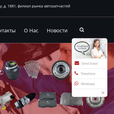
у, д. 1881, филиал рынка автозапчастей
нтакты
О Нас
Новости

Send Email
Telephone
Whatsapp