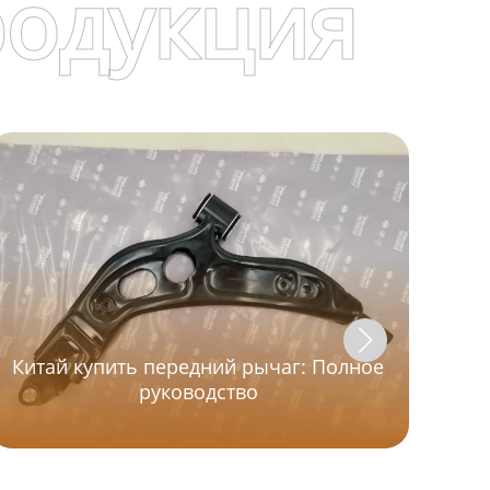
родукция
Китай купить передний рычаг: Полное
руководство
I