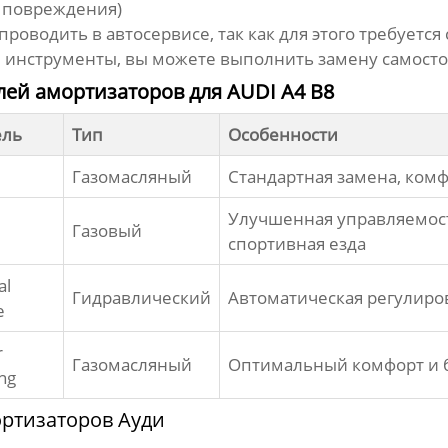
, повреждения)
роводить в автосервисе, так как для этого требуетс
ые инструменты, вы можете выполнить замену самосто
ей амортизаторов для AUDI A4 B8
ель
Тип
Особенности
Газомасляный
Стандартная замена, комф
Улучшенная управляемос
Газовый
спортивная езда
al
Гидравлический
Автоматическая регулиро
e
r
Газомасляный
Оптимальный комфорт и 
ng
ртизаторов Ауди