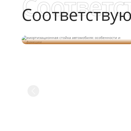
Соответс
Соответству
амортизационная стойка автомобиля:
особенности и функции