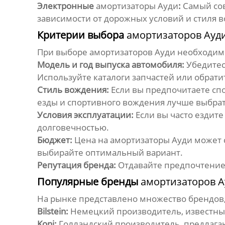
Электронные
амортизаторы Ауди
:
Самый сов
зависимости от дорожных условий и стиля в
Критерии выбора
амортизаторов Ауд
При выборе
амортизаторов Ауди
необходимо
Модель и год выпуска автомобиля:
Убедитес
Используйте каталоги запчастей или обрати
Стиль вождения:
Если вы предпочитаете сп
езды и спортивного вождения лучше выбрат
Условия эксплуатации:
Если вы часто ездит
долговечностью.
Бюджет:
Цена на
амортизаторы Ауди
может с
выбирайте оптимальный вариант.
Репутация бренда:
Отдавайте предпочтение 
Популярные бренды
амортизаторов А
На рынке представлено множество брендо
Bilstein:
Немецкий производитель, известн
Koni:
Голландский производитель, предлаг