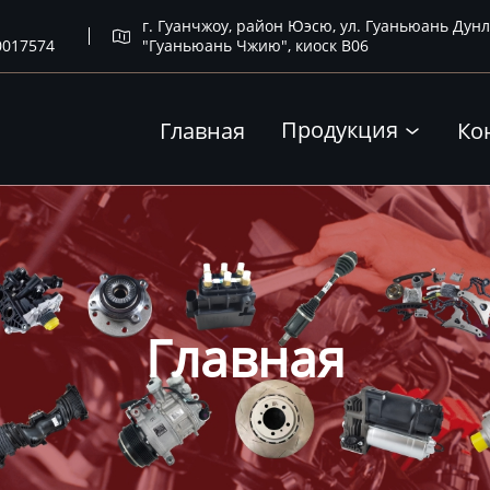
г. Гуанчжоу, район Юэсю, ул. Гуаньюань Дунл

0017574
"Гуаньюань Чжию", киоск B06
Продукция
Главная
Ко

Главная