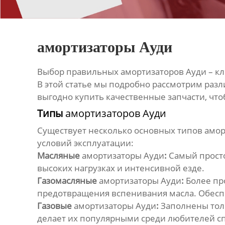
амортизаторы Ауди
Выбор правильных
амортизаторов Ауди
– к
В этой статье мы подробно рассмотрим раз
выгодно купить качественные запчасти, что
Типы
амортизаторов Ауди
Существует несколько основных типов
амор
условий эксплуатации:
Масляные
амортизаторы Ауди
:
Самый просто
высоких нагрузках и интенсивной езде.
Газомасляные
амортизаторы Ауди
:
Более пр
предотвращения вспенивания масла. Обесп
Газовые
амортизаторы Ауди
:
Заполнены толь
делает их популярными среди любителей с