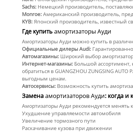
Sachs:
Немецкий производитель, поставля
Monroe:
Американский производитель, пре
KYB:
Японский производитель, известный с
Где купить
амортизаторы Ауди
Амортизаторы Ауди
можно купить в различн
Официальные дилеры Audi:
Гарантированное
Автомагазины:
Широкий выбор
амортизато
Интернет-магазины:
Большой ассортимент, 
обратиться в GUANGZHOU ZUNGSING AUTO PAR
выгодным ценам.
Автосервисы:
Возможность купить
амортиза
Замена
амортизаторов Ауди
: когда и 
Амортизаторы Ауди
рекомендуется менять 
Ухудшение управляемости автомобиля
Увеличение тормозного пути
Раскачивание кузова при движении