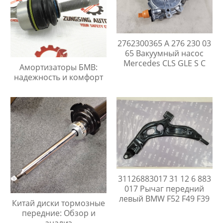
2762300365 A 276 230 03
65 Вакуумный насос
Mercedes CLS GLE S C
Амортизаторы БМВ:
надежность и комфорт
31126883017 31 12 6 883
017 Рычаг передний
левый BMW F52 F49 F39
Китай диски тормозные
передние: Обзор и
анализ