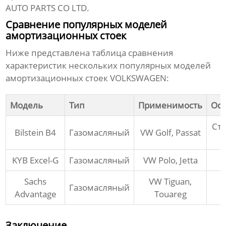
AUTO PARTS CO LTD
.
Сравнение популярных моделей
амортизационных стоек
Ниже представлена таблица сравнения
характеристик нескольких популярных моделей
амортизационных стоек VOLKSWAGEN
:
Модель
Тип
Применимость
Ос
Ст
Bilstein B4
Газомасляный
VW Golf, Passat
KYB Excel-G
Газомасляный
VW Polo, Jetta
Sachs
VW Tiguan,
Газомасляный
Advantage
Touareg
Заключение