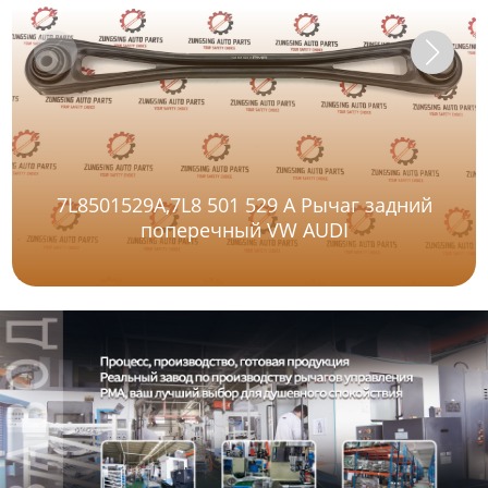
7L8501529A,7L8 501 529 A Рычаг задний
поперечный VW AUDI