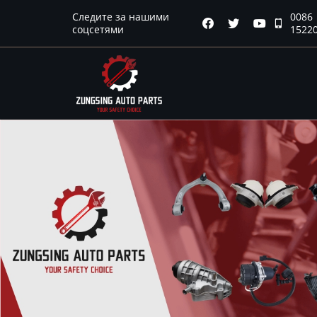
Следите за нашими
0086
Главная




соцсетями
1522
Продукция
Новости
О нас
Контакты