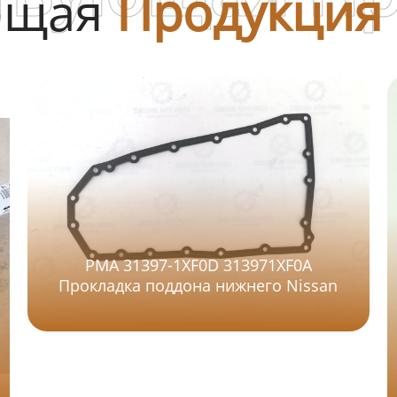
ющая
Продукция
PMA 31397-1XF0D 313971XF0A
Прокладка поддона нижнего Nissan