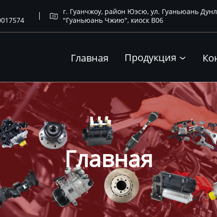
г. Гуанчжоу, район Юэсю, ул. Гуаньюань Дунл

0017574
"Гуаньюань Чжию", киоск B06
Продукция
Главная
Ко

Главная