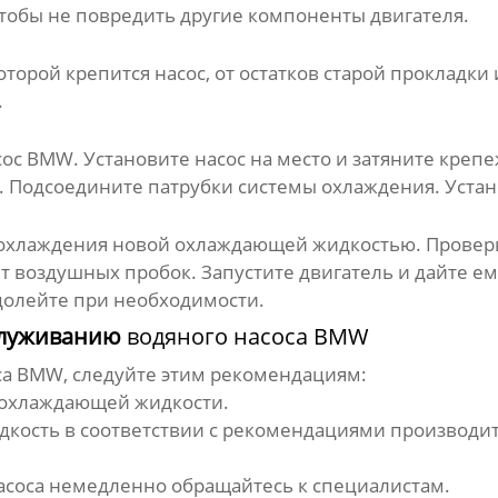
чтобы не повредить другие компоненты двигателя.
торой крепится насос, от остатков старой прокладки 
.
сос BMW
. Установите насос на место и затяните креп
. Подсоедините патрубки системы охлаждения. Уста
 охлаждения новой охлаждающей жидкостью. Проверь
ет воздушных пробок. Запустите двигатель и дайте е
долейте при необходимости.
бслуживанию
водяного насоса BMW
са BMW
, следуйте этим рекомендациям:
е охлаждающей жидкости.
ость в соответствии с рекомендациями производит
асоса немедленно обращайтесь к специалистам.