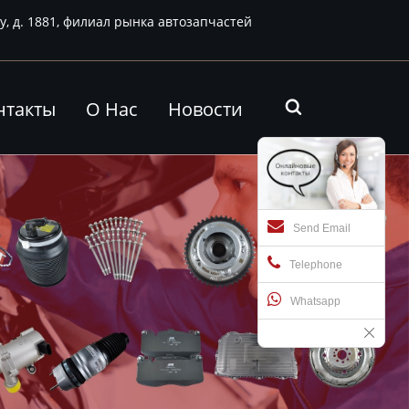
у, д. 1881, филиал рынка автозапчастей
нтакты
О Нас
Новости

Send Email
Telephone
Whatsapp