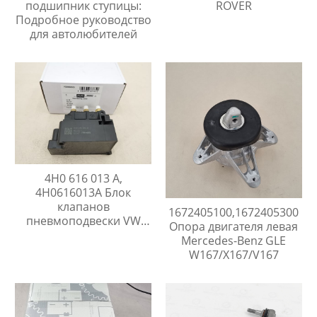
подшипник ступицы:
ROVER
Подробное руководство
для автолюбителей
4H0 616 013 A,
4H0616013A Блок
клапанов
1672405100,1672405300
пневмоподвески VW
Опора двигателя левая
TOUARGE , AUDI Q7,
Mercedes-Benz GLE
PORSCHE CAYENNE
W167/X167/V167
PANAMERA