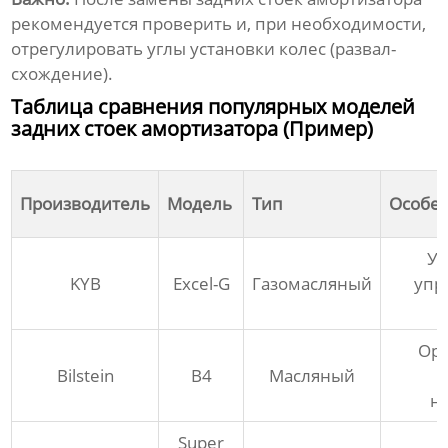
рекомендуется проверить и, при необходимости,
отрегулировать углы установки колес (развал-
схождение).
Таблица сравнения популярных моделей
задних стоек амортизатора (Пример)
Производитель
Модель
Тип
Особе
У
KYB
Excel-G
Газомасляный
упр
Ор
Bilstein
B4
Масляный
н
Super