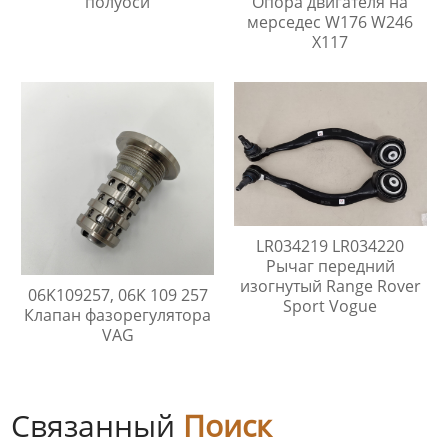
полуоси
Опора двигателя на
мерседес W176 W246
X117
LR034219 LR034220
Рычаг передний
изогнутый Range Rover
06K109257, 06K 109 257
Sport Vogue
Клапан фазорегулятора
VAG
Связанный
Поиск