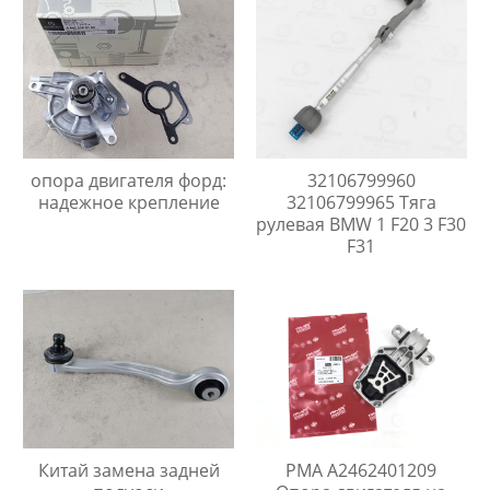
опора двигателя форд:
32106799960
надежное крепление
32106799965 Тяга
рулевая BMW 1 F20 3 F30
F31
Китай замена задней
PMA A2462401209