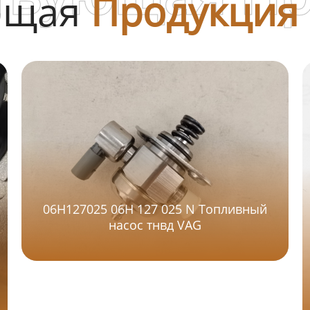
ющая
Продукция
06H127025 06H 127 025 N Топливный
насос тнвд VAG