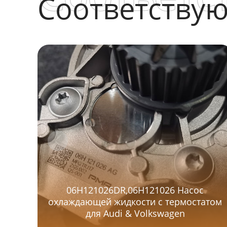
Соответству
06H121026DR,06H121026 Насос
охлаждающей жидкости с термостатом
для Audi & Volkswagen