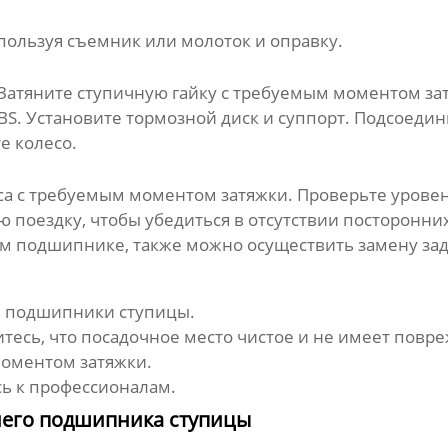
пользуя съемник или молоток и оправку.
 Затяните ступичную гайку с требуемым моментом за
S. Установите тормозной диск и суппорт. Подсоедин
е колесо.
еса с требуемым моментом затяжки. Проверьте урове
 поездку, чтобы убедиться в отсутствии посторонни
ем подшипнике, также можно осуществить
замену за
 подшипники ступицы
.
тесь, что посадочное место чистое и не имеет повр
моментом затяжки.
сь к профессионалам.
него подшипника ступицы