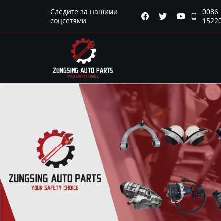
Следите за нашими
0086
Главная




соцсетями
1522
Продукция
Новости
О нас
Контакты