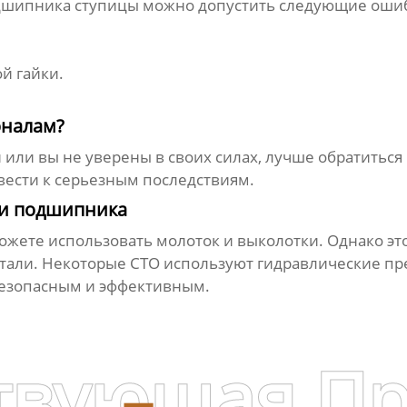
дшипника ступицы
можно допустить следующие оши
й гайки.
оналам?
й или вы не уверены в своих силах, лучше обратить
ести к серьезным последствиям.
ки подшипника
ожете использовать молоток и выколотки. Однако это
тали. Некоторые СТО используют гидравлические пр
безопасным и эффективным.
твующая П