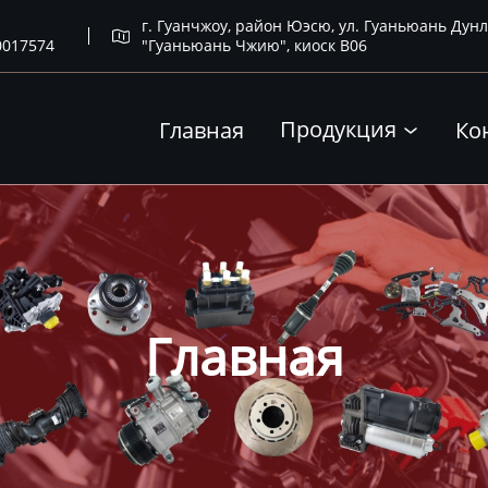
г. Гуанчжоу, район Юэсю, ул. Гуаньюань Дунл

0017574
"Гуаньюань Чжию", киоск B06
Продукция
Главная
Ко

Главная