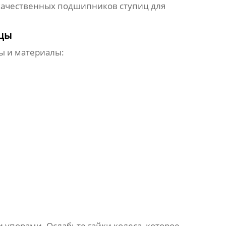
качественных подшипников ступиц для
ицы
ы и материалы:
упорами. Ослабьте гайки колеса, которое