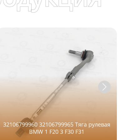
32106799960 32106799965 Тяга рулевая
PMA
BMW 1 F20 3 F30 F31