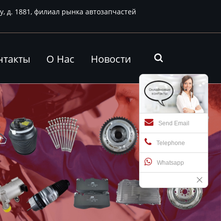
у, д. 1881, филиал рынка автозапчастей
нтакты
О Нас
Новости

Send Email
Telephone
Whatsapp