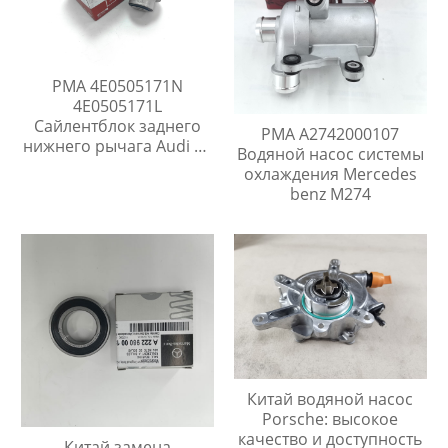
PMA 4E0505171N
4E0505171L
Сайлентблок заднего
PMA A2742000107
нижнего рычага Audi A8
Водяной насос системы
D3 S8
охлаждения Mercedes
benz M274
Китай водяной насос
Porsche: высокое
качество и доступность
Китай замена