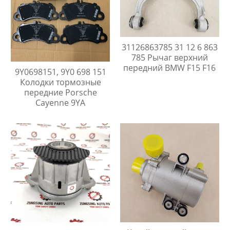
31126863785 31 12 6 863
785 Рычаг верхний
передний BMW F15 F16
9Y0698151, 9Y0 698 151
Колодки тормозные
передние Porsche
Cayenne 9YA