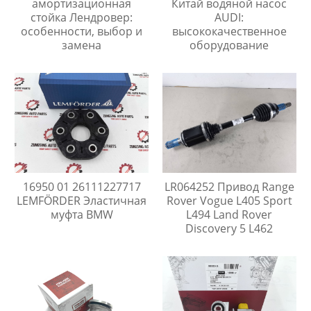
амортизационная
Китай водяной насос
стойка Лендровер:
AUDI:
особенности, выбор и
высококачественное
замена
оборудование
16950 01 26111227717
LR064252 Привод Range
LEMFÖRDER Эластичная
Rover Vogue L405 Sport
муфта BMW
L494 Land Rover
Discovery 5 L462