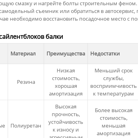
щую смазку и нагрейте болты строительным феном.
амодельный съемник или обратиться в автосервис, 
учае необходимо восстановить посадочное место с п
сайлентблоков балки
Материал
Преимущества
Недостатки
Низкая
Меньший срок
стоимость,
службы,
Резина
хорошая
восприимчивость
амортизация
к температурам
Высокая
Более высокая
прочность,
стоимость,
устойчивость
ые
Полиуретан
меньшая
к износу и
амортизация
агрессивным