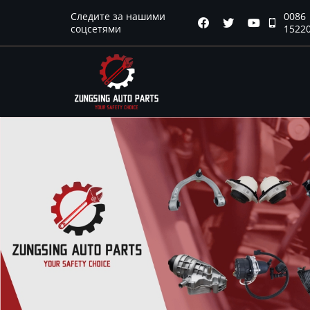
Следите за нашими
0086
Главная




соцсетями
1522
Продукция
Новости
О нас
Контакты