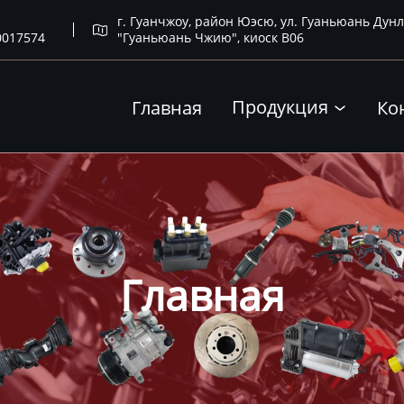
г. Гуанчжоу, район Юэсю, ул. Гуаньюань Дунл

0017574
"Гуаньюань Чжию", киоск B06
Продукция
Главная
Ко

Главная