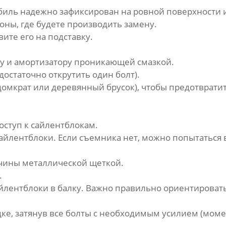
обиль надежно зафиксирован на ровной поверхности 
оны, где будете производить замену.
ите его на подставку.
ву и амортизатору проникающей смазкой.
достаточно открутить один болт).
домкрат или деревянный брусок), чтобы предотврати
оступ к
сайлентблокам
.
айлентблоки
. Если съемника нет, можно попытаться 
вчины металлической щеткой.
.
йлентблоки
в балку. Важно правильно ориентироват
дке, затянув все болты с необходимым усилием (моме