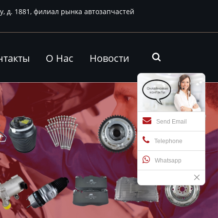
у, д. 1881, филиал рынка автозапчастей
нтакты
О Нас
Новости

Send Email
Telephone
Whatsapp