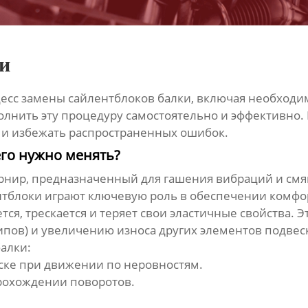
и
цесс
замены сайлентблоков балки
, включая необходи
лнить эту процедуру самостоятельно и эффективно. 
 и избежать распространенных ошибок.
его нужно менять?
рнир, предназначенный для гашения вибраций и смя
ентблоки играют ключевую роль в обеспечении комфо
я, трескается и теряет свои эластичные свойства. 
ипов) и увеличению износа других элементов подвес
балки
:
еске при движении по неровностям.
рохождении поворотов.