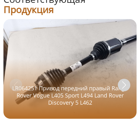
Продукция
LR064251 Привод передний правый Range
Rover Vogue L405 Sport L494 Land Rover
Discovery 5 L462