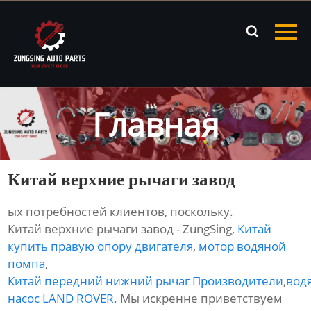
Главная

Продукция
Новости
Главная
О нас
Контакты
Китай верхние рычаги завод
ых потребностей клиентов, поскольку.
Китай верхние рычаги завод - ZungSing,
Китай
купить правую опору двигателя
,
мотор водяной
помпа
,
Китай передний нижний рычаг Производители
,
вод
насос LAND ROVER
. Мы искренне приветствуем