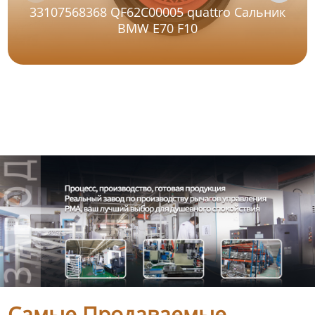
33107568368 QF62C00005 quattro Сальник
BMW E70 F10
Самые Продаваемые