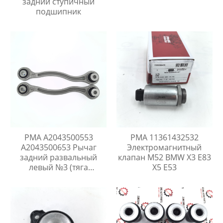
задний ступичный
C216 / CLS C218 / S
подшипник
C217/W221/W222 / R
W251
PMA A2043500553
PMA 11361432532
A2043500653 Рычаг
Электромагнитный
задний развальный
клапан M52 BMW X3 E83
левый №3 (тяга
X5 E53
схождения) Mercedes C
W204 / W205 / GLK X204 /
E C207/ W212 / CLS C218