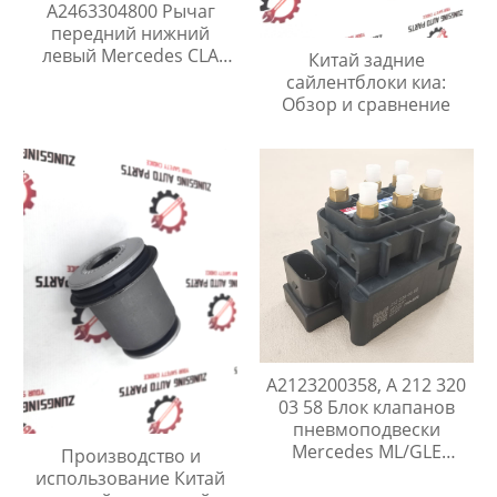
A2463304800 Рычаг
передний нижний
левый Mercedes CLA
Китай задние
C117 / GLA X156 / A W176
сайлентблоки киа:
/ B W246
Обзор и сравнение
A2123200358, A 212 320
03 58 Блок клапанов
пневмоподвески
Mercedes ML/GLE
Производство и
W164/W166/C292 /
использование Китай
GL/GLS X164/X166 / CL