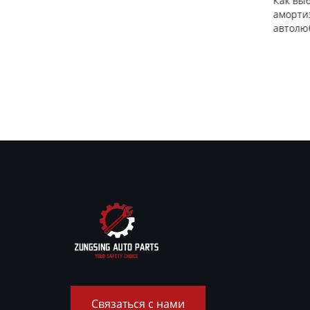
Как вы
аморти
автолю
гателя:
Связаться с нами