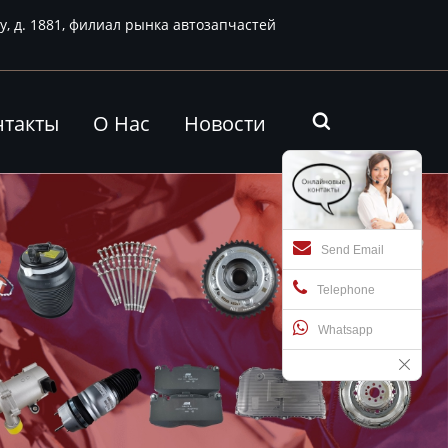
у, д. 1881, филиал рынка автозапчастей
нтакты
О Нас
Новости

Send Email
Telephone
Whatsapp