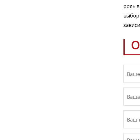
роль в
выборе
зависи
О