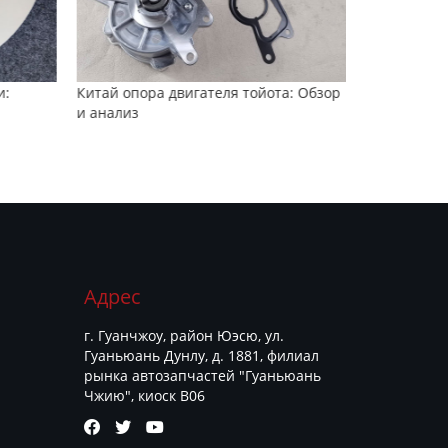
и:
Китай опора двигателя тойота: Обзор
Китай водя
и анализ
Адрес
г. Гуанчжоу, район Юэсю, ул.
Гуаньюань Дунлу, д. 1881, филиал
рынка автозапчастей "Гуаньюань
Чжию", киоск B06


