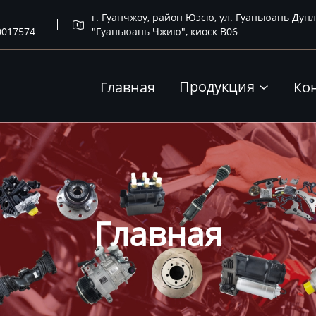
г. Гуанчжоу, район Юэсю, ул. Гуаньюань Дунл

0017574
"Гуаньюань Чжию", киоск B06
Продукция
Главная
Ко

Главная