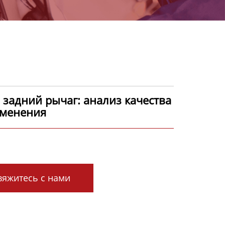
 задний рычаг: анализ качества
именения
яжитесь с нами