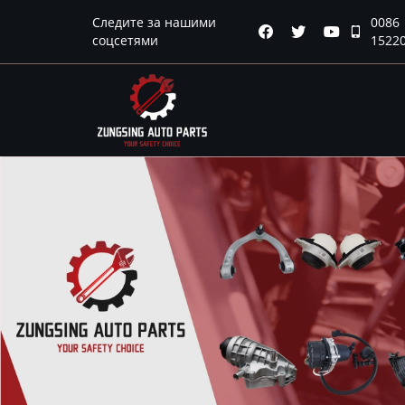
Главная
Следите за нашими
0086




соцсетями
1522
Продукция
Новости
О нас
Контакты