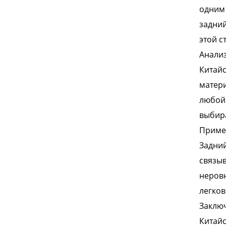
одним 
задний
этой с
Анализ
Китайс
матери
любой 
выбир
Приме
Задний
связыв
неровн
легков
Заклю
Китайс