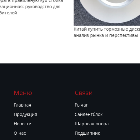
брать правильную kyb стойка
зационная: руководство для
бителей
Китай купить тормозные диск
анализ рынка и перспективы
Меню
Связи
Главная
Рычаг
Продукция
Сайлентблок
Новости
Шаровая опора
О нас
Подшипник