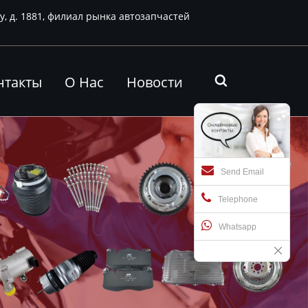
у, д. 1881, филиал рынка автозапчастей
нтакты
О Нас
Новости

Send Email
Telephone
Whatsapp