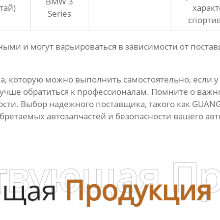
BMW 3
тай)
характ
Series
спорти
ми и могут варьироваться в зависимости от постав
ча, которую можно выполнить самостоятельно, если 
 лучше обратиться к профессионалам. Помните о важ
ости. Выбор надежного поставщика, такого как GUA
обретаемых автозапчастей и безопасности вашего ав
твующая П
ющая
Продукция