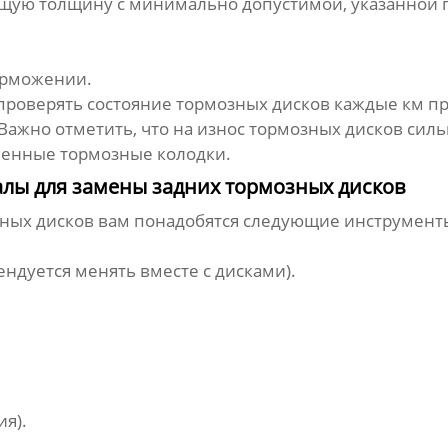
щую толщину с минимально допустимой, указанной 
орможении.
оверять состояние тормозных дисков каждые км про
 Важно отметить, что на износ тормозных дисков сил
венные тормозные колодки.
лы для замены задних тормозных дисков
зных дисков
вам понадобятся следующие инструмент
ндуется менять вместе с дисками).
я).