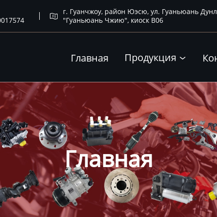
г. Гуанчжоу, район Юэсю, ул. Гуаньюань Дунл

0017574
"Гуаньюань Чжию", киоск B06
Продукция
Главная
Ко

Главная