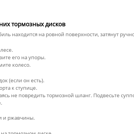
них тормозных дисков
биль находится на ровной поверхности, затянут ручн
лесе.
ите его на упоры.
мите колесо.
к (если он есть).
рта к ступице.
аясь не повредить тормозной шланг. Подвесьте супп
.
и и ржавчины.
 на тормозном диске.