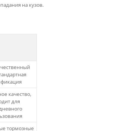
падания на кузов.
ачественный
стандартная
ификация
ое качество,
одит для
дневного
ьзования
ые тормозные