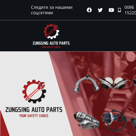
Следите за нашими
0086
Главная




соцсетями
1522
Продукция
Новости
О нас
Контакты