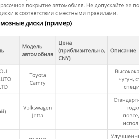
расочное покрытие автомобиля. Не допускайте ее по
диски в соответствии с местными правилами.
рмозные диски (пример)
Цена
Модель
ль
(приблизительно,
Описание
автомобиля
CNY)
OU
Высокок
Toyota
AUTO
чугун, 
Camry
LTD
спец
Стандартн
Volkswagen
подх
ай)
Jetta
повсе
испол
Улучшенн