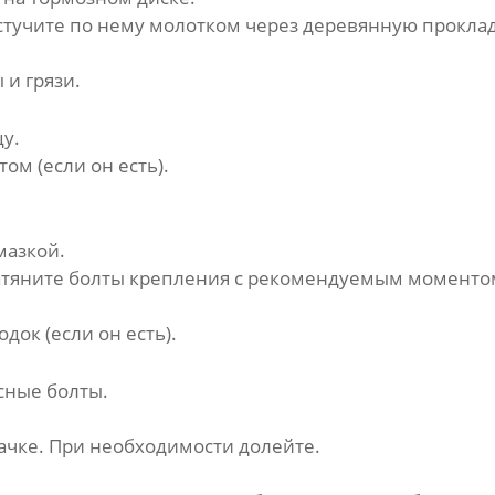
остучите по нему молотком через деревянную проклад
и грязи.
у.
м (если он есть).
мазкой.
затяните болты крепления с рекомендуемым моментом
ок (если он есть).
сные болты.
ачке. При необходимости долейте.