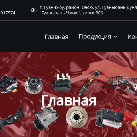
г. Гуанчжоу, район Юэсю, ул. Гуаньюань Дунл

0017574
"Гуаньюань Чжию", киоск B06
Продукция
Главная
Ко

Главная