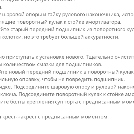
н.
у шаровой опоры и гайку рулевого наконечника, исп
епящие поворотный кулак к стойке амортизатора.
уйте старый
передний подшипник
из поворотного ку
олотки, но это требует большей аккуратности.
о приступать к установке нового. Тщательно очисти
м количеством смазки для подшипников.
уйте новый
передний подшипник
в поворотный кулак
вильную оправку, чтобы не повредить подшипник.
ядке. Подсоедините шаровую опору и рулевой наконе
люча. Подсоедините поворотный кулак к стойке амо
яните болты крепления суппорта с предписанным мом
и крест-накрест с предписанным моментом.