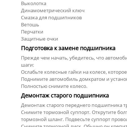
Выколотка
Динамометрический ключ
Смазка для подшипников
Ветошь
Перчатки
Защитные очки
Подготовка к замене подшипника
Прежде чем начать, убедитесь, что автомоб
шаги:
Ослабьте колесные гайки на колесе, которое
Поднимите автомобиль домкратом и установ
Полностью снимите колесо.
Демонтаж старого подшипника
Демонтаж старого
переднего подшипника
т
Снимите тормозной суппорт. Открутите болт
тормозной шланг. Подвесьте суппорт провол
Снимите тормозной диск. Обычно он крепит