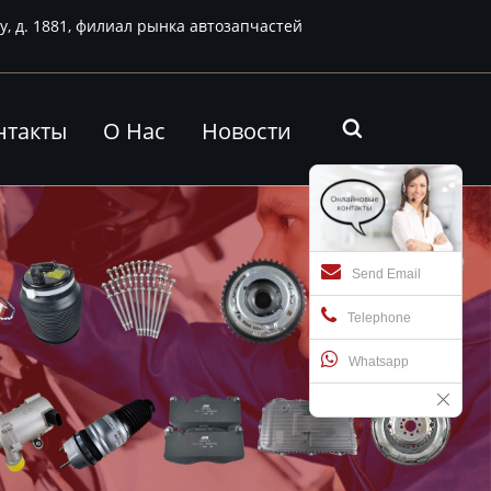
у, д. 1881, филиал рынка автозапчастей
нтакты
О Нас
Новости

Send Email
Telephone
Whatsapp