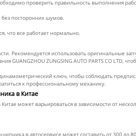
еобходимо проверить правильность выполнения рабо
и без посторонних шумов.
я, что все работает нормально.
сти. Рекомендуется использовать оригинальные запч
пания
GUANGZHOU ZUNGSING AUTO PARTS CO LTD
, что
е динамометрический ключ, чтобы соблюдать предпи
братиться к профессиональному механику.
ника в Китае
 Китае может варьироваться в зависимости от неско
дшипника
в автосервисе может составить от 300 до 