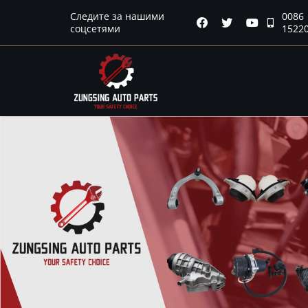
Следите за нашими
0086
Главная




соцсетями
1522
Продукция
Новости
О нас
Контакты