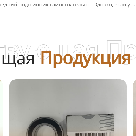
редний подшипник
самостоятельно. Однако, если у 
твующая П
ющая
Продукция