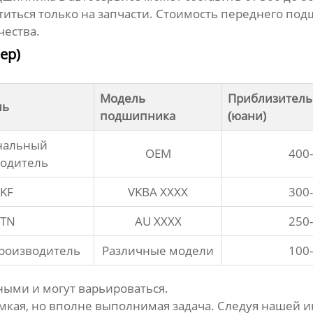
титься только на запчасти. Стоимость
переднего под
чества.
ер)
Модель
Приблизитель
ль
подшипника
(юани)
нальный
OEM
400
одитель
KF
VKBA XXXX
300
TN
AU XXXX
250
роизводитель
Различные модели
100
ыми и могут варьироваться.
емкая, но вполне выполнимая задача. Следуя нашей 