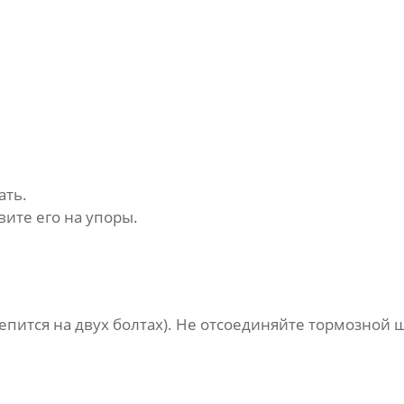
ать.
ите его на упоры.
пится на двух болтах). Не отсоединяйте тормозной ш