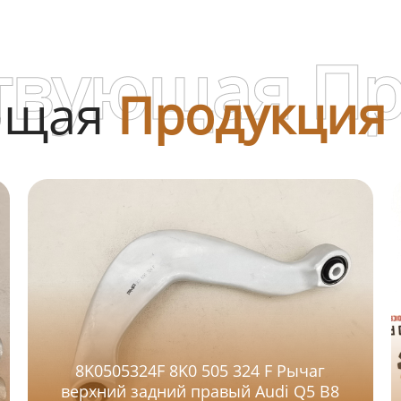
твующая П
ющая
Продукция
8K0505324F 8K0 505 324 F Рычаг
верхний задний правый Audi Q5 B8