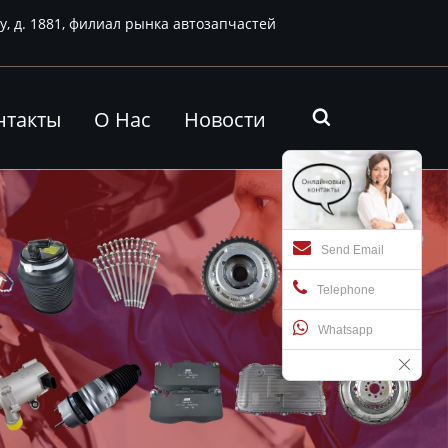
у, д. 1881, филиал рынка автозапчастей
нтакты
О Нас
Новости

Send Email
Telephone
Whatsapp