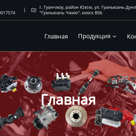
г. Гуанчжоу, район Юэсю, ул. Гуаньюань Дунл

0017574
"Гуаньюань Чжию", киоск B06
Продукция
Главная
Ко

Главная