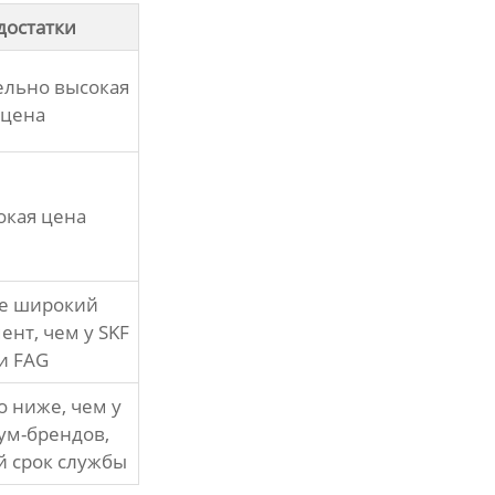
достатки
ельно высокая
цена
окая цена
е широкий
ент, чем у SKF
и FAG
о ниже, чем у
ум-брендов,
 срок службы