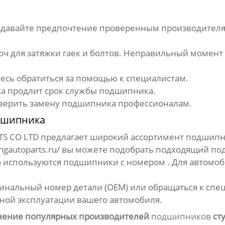
тдавайте предпочтение проверенным производителям,
ч для затяжки гаек и болтов. Неправильный момент
тесь обратиться за помощью к специалистам.
ка продлит срок службы
подшипника
.
оверить замену
подшипника
профессионалам.
дшипника
 CO LTD предлагает широкий ассортимент
подшипн
ngautoparts.ru/
вы можете подобрать подходящий
по
о используются
подшипники
с номером . Для автомоби
инальный номер детали (OEM) или обращаться к спе
сной эксплуатации вашего автомобиля.
нение популярных производителей
подшипников
ст