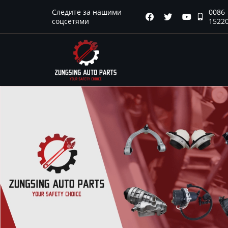
Следите за нашими
0086
Главная




соцсетями
1522
Продукция
Новости
О нас
Контакты