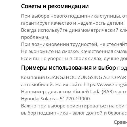
Советы и рекомендации
При выборе нового
подшипника
ступицы, о
гарантирует качество и надежность детали.
Всегда используйте динамометрический клю
проблемам.
При возникновении трудностей, не стесняй
Не экономьте на смазке. Качественная смаз
Если вы не уверены в своих силах, лучше д
Примеры использования и выбор
по
Компания GUANGZHOU ZUNGSING AUTO PARTS
автомобилей. На их сайте
https://www.zungsi
Например, для автомобилей Lada (ВАЗ) част
Hyundai Solaris – 51720-1R000.
Важно при выборе ориентироваться на ориг
выбор
подшипника
– залог долгой и безопа
Срав