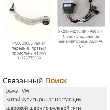
8K0959501C 8K0 959 501
C Блок управления
вентиляторами Audi A6
PMA 20085 Рычаг
C7
передний правый
продольный BMW
31126775960
Связанный
Поиск
рычаг VW
Китай купить рычаг Поставщик
шаровой шарнир рулевой тяги