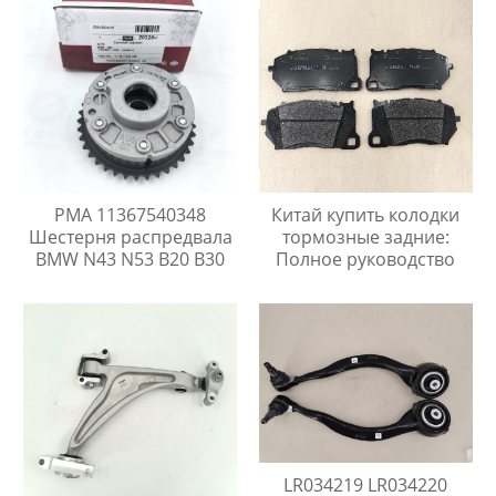
PMA 11367540348
Китай купить колодки
Шестерня распредвала
тормозные задние:
BMW N43 N53 B20 B30
Полное руководство
LR034219 LR034220