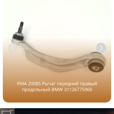
PMA 20085 Рычаг передний правый
продольный BMW 31126775960