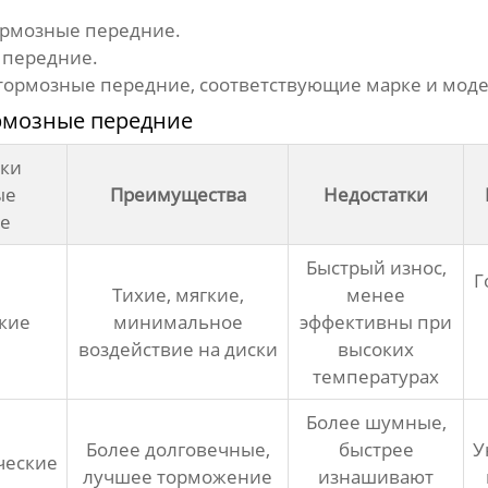
ормозные передние
.
 передние
.
тормозные передние
, соответствующие марке и мод
рмозные передние
дки
ые
Преимущества
Недостатки
е
Быстрый износ,
Г
Тихие, мягкие,
менее
кие
минимальное
эффективны при
воздействие на диски
высоких
температурах
Более шумные,
Более долговечные,
быстрее
У
ческие
лучшее торможение
изнашивают