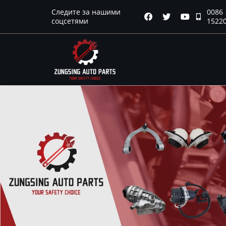
Следите за нашими
0086
Главная




соцсетями
1522
Продукция
Новости
О нас
Контакты