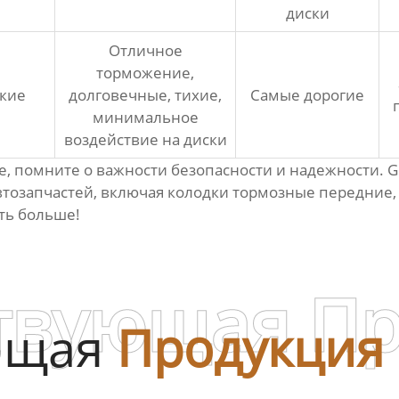
диски
Отличное
торможение,
кие
долговечные, тихие,
Самые дорогие
минимальное
воздействие на диски
е
, помните о важности безопасности и надежности
втозапчастей, включая
колодки тормозные передние
ать больше!
твующая П
ющая
Продукция