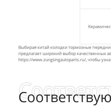
Керамичес
Выбирая
китай колодки тормозные передни
предлагает широкий выбор качественных а
https://www.zungsingautoparts.ru/
, чтобы узн
Соответс
Соответству