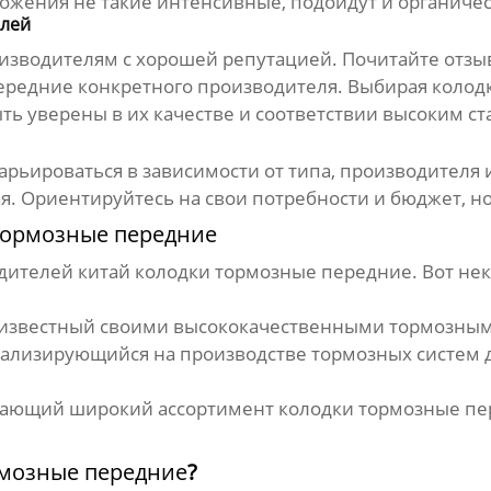
можения не такие интенсивные, подойдут и органиче
елей
водителям с хорошей репутацией. Почитайте отзывы
ередние
конкретного производителя. Выбирая
колод
ыть уверены в их качестве и соответствии высоким ст
рьироваться в зависимости от типа, производителя и
я. Ориентируйтесь на свои потребности и бюджет, но
тормозные передние
одителей
китай колодки тормозные передние
. Вот н
известный своими высококачественными тормозным
ализирующийся на производстве тормозных систем 
гающий широкий ассортимент
колодки тормозные п
рмозные передние
?