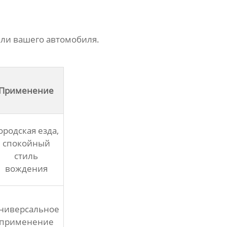
ели вашего автомобиля.
Применение
ородская езда,
спокойный
стиль
вождения
ниверсальное
применение