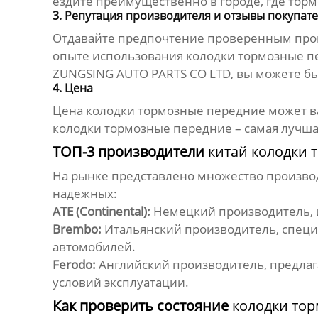
ездите преимущественно в городе, где тор
3. Репутация производителя и отзывы покупат
Отдавайте предпочтение проверенным произ
опыте использования
колодки тормозные п
ZUNGSING AUTO PARTS CO LTD
, вы можете б
4. Цена
Цена
колодки тормозные передние
может ва
колодки тормозные передние
– самая лучша
ТОП-3 производители
китай колодки 
На рынке представлено множество произв
надежных:
ATE (Continental):
Немецкий производитель, 
Brembo:
Итальянский производитель, специ
автомобилей.
Ferodo:
Английский производитель, предла
условий эксплуатации.
Как проверить состояние
колодки то