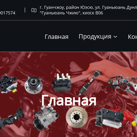
г. Гуанчжоу, район Юэсю, ул. Гуаньюань Дунл

0017574
"Гуаньюань Чжию", киоск B06
Продукция
Главная
Ко

Главная