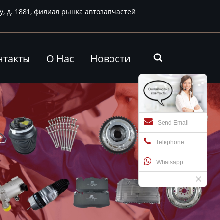
у, д. 1881, филиал рынка автозапчастей
нтакты
О Нас
Новости

Send Email
Telephone
Whatsapp