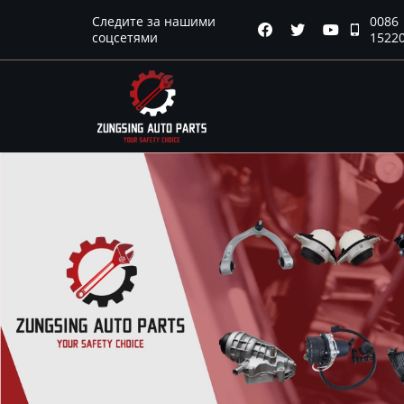
Следите за нашими
0086
Главная




соцсетями
1522
Продукция
Новости
О нас
Контакты