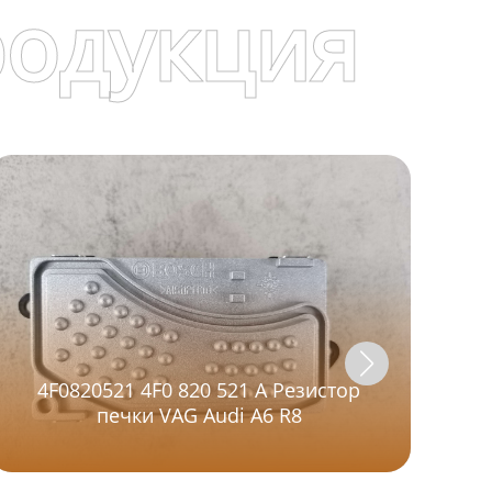
родукция
4F0820521 4F0 820 521 A Резистор
печки VAG Audi A6 R8