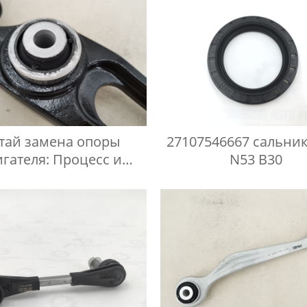
тай замена опоры
27107546667 сальни
игателя: Процесс и
N53 B30
рекомендации