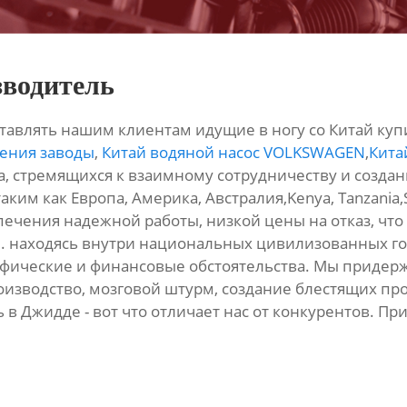
зводитель
авлять нашим клиентам идущие в ногу со Китай купи
ения заводы
,
Китай водяной насос VOLKSWAGEN
,
Кита
а, стремящихся к взаимному сотрудничеству и созда
аким как Европа, Америка, Австралия,Kenya, Tanzania,
ечения надежной работы, низкой цены на отказ, что
. находясь внутри национальных цивилизованных го
афические и финансовые обстоятельства. Мы приде
зводство, мозговой штурм, создание блестящих прод
 в Джидде - вот что отличает нас от конкурентов. Пр