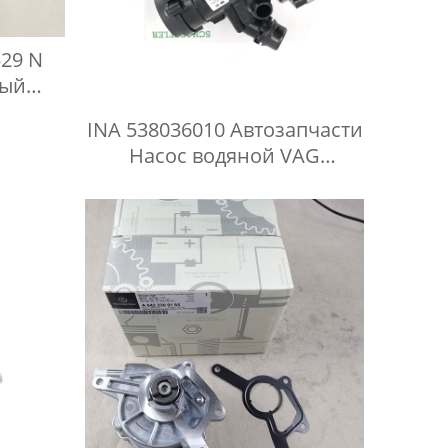
529 N
вый
i A4
INA 538036010 Автозапчасти
Насос водяной VAG
06K121011