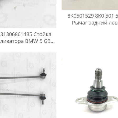
8K0501529 8K0 501 
Рычаг задний ле
направляющий Aud
31306861485 Стойка
илизатора BMW 5 G30
G11 G12 G16