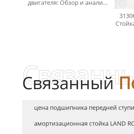
двигателя: Обзор и анализ
рынка
3130
Стойк
Связанны
Связанный
П
цена подшипника передней ступ
амортизационная стойка LAND R