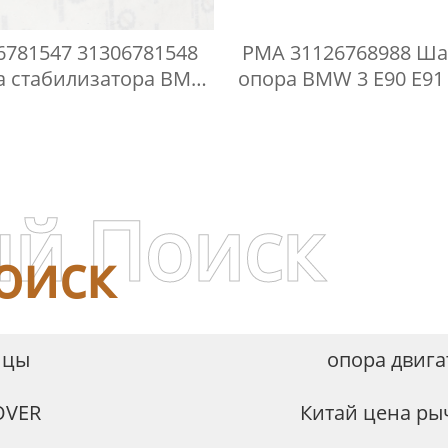
6781547 31306781548
PMA 31126768988 Ша
а стабилизатора BMW
опора BMW 3 E90 E91 
E60 E61
й Поиск
оиск
ицы
опора двига
OVER
Китай цена ры