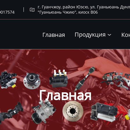
г. Гуанчжоу, район Юэсю, ул. Гуаньюань Дунл

0017574
"Гуаньюань Чжию", киоск B06
Продукция
Главная
Ко

Главная