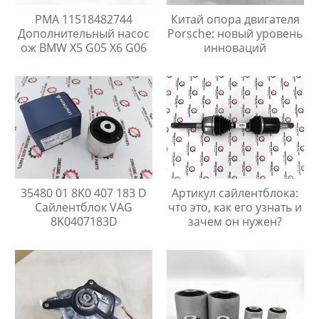
PMA 11518482744
Китай опора двигателя
Дополнительный насос
Porsche: новый уровень
ож BMW X5 G05 X6 G06
инноваций
35480 01 8K0 407 183 D
Артикул сайлентблока:
Сайлентблок VAG
что это, как его узнать и
8K0407183D
зачем он нужен?