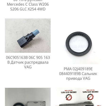
Mercedes C Class W206
S206 GLC X254 4WD
06C905163B 06C 905 163
B Датчик распредвала
VAG
PMA 02J409189E
084409189B Сальник
привода VAG