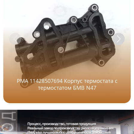
PMA 11428507694 Корпус термостата с
термостатом БМВ N47