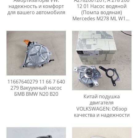
Амортизаторы VW:
A2782001201, A 278 200
надежность и комфорт
12 01 Насос водяной
для вашего автомобиля
(Помпа водяная)
Mercedes M278 ML W166
GL X166 E C207 W212 CL
C216 CLS C218 S C217
W221 W222 SL R231
11667640279 11 66 7 640
279 Вакуумный насос
БМВ BMW N20 B20
Китай подушка
двигателя
VOLKSWAGEN: Обзор
качества и надежности