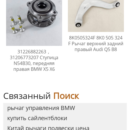
8K0505324F 8K0 505 324
F Рычаг верхний задний
правый Audi Q5 B8
31226882263，
31206773207 Ступица
N54B30, передняя
правая BMW X5 X6
Связанный
Поиск
рычаг управления BMW
купить сайлентблоки
Китай рычаги подвески цена