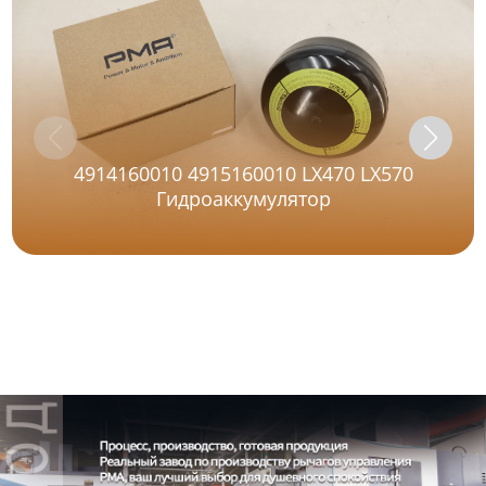
4914160010 4915160010 LX470 LX570
Гидроаккумулятор