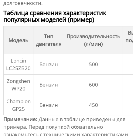
долговечности.
Таблица сравнения характеристик
популярных моделей (пример)
Вы
Тип
Производительность
Модель
под
двигателя
(л/мин)
(
Loncin
Бензин
500
LC25ZB20
Zongshen
Бензин
600
WP20
Champion
Бензин
450
GP25
Примечание:
Данные в таблице приведены для
примера. Перед покупкой обязательно
ознакомьтесь с техническими характеристиками