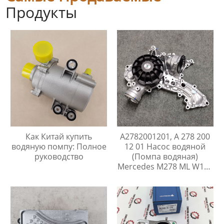
Продукты
Как Китай купить
A2782001201, A 278 200
водяную помпу: Полное
12 01 Насос водяной
руководство
(Помпа водяная)
Mercedes M278 ML W166
GL X166 E C207 W212 CL
C216 CLS C218 S C217
W221 W222 SL R231