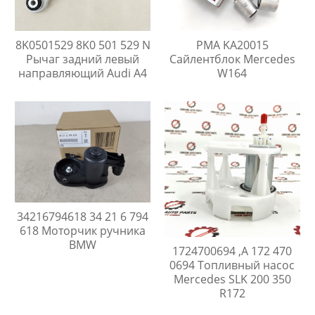
8K0501529 8K0 501 529 N
PMA KA20015
Рычаг задний левый
Сайлентблок Mercedes
направляющий Audi A4
W164
34216794618 34 21 6 794
618 Моторчик ручника
BMW
1724700694 ,A 172 470
0694 Топливный насос
Mercedes SLK 200 350
R172