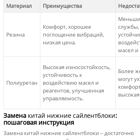
Материал
Преимущества
Недоста
Меньши
Комфорт, хорошее
службы,
Резина
поглощение вибраций,
устойчи
низкая цена.
воздей
масел и
Высокая износостойкость,
Более ж
устойчивость к
могут у
Полиуретан
воздействию масел и
комфорт
реагентов, улучшенная
высокая
управляемость.
Замена
китай нижние сайлентблоки
:
пошаговая инструкция
Замена
китай нижние сайлентблоки
– достаточно