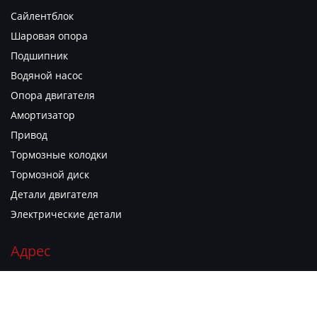
Сайлентблок
Шаровая опора
Подшипник
Водяной насос
Опора двигателя
Амортизатор
Привод
Тормозные колодки
Тормозной диск
Детали двигателя
Электрические детали
Адрес
г. Гуанчжоу, район Юэсю, ул. Гуаньюань Дунлу, д. 1881,
филиал рынка автозапчастей "Гуаньюань Чжию", киоск B06


