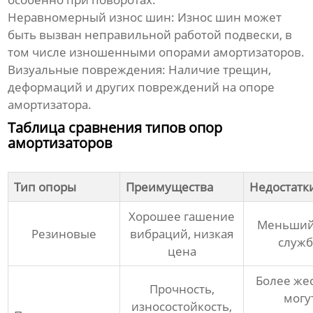
Неравномерный износ шин:
Износ шин может
быть вызван неправильной работой подвески, в
том числе изношенными опорами амортизаторов.
Визуальные повреждения:
Наличие трещин,
деформаций и других повреждений на опоре
амортизатора.
Таблица сравнения типов опор
амортизаторов
Тип опоры
Преимущества
Недостатк
Хорошее гашение
Меньший
Резиновые
вибраций, низкая
служ
цена
Более жес
Прочность,
могу
износостойкость,