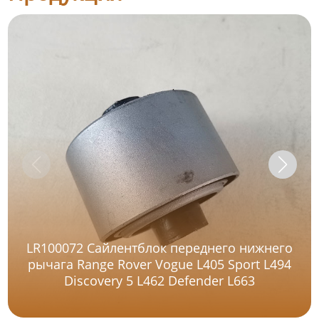
LR100072 Сайлентблок переднего нижнего
рычага Range Rover Vogue L405 Sport L494
Discovery 5 L462 Defender L663