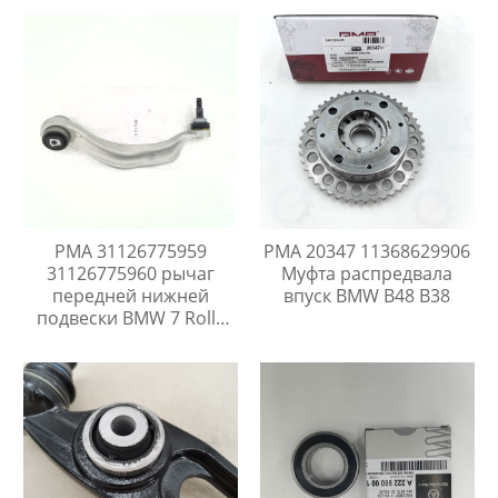
PMA 31126775959
PMA 20347 11368629906
31126775960 рычаг
Муфта распредвала
передней нижней
впуск BMW B48 B38
подвески BMW 7 Rolls
Royce RR4