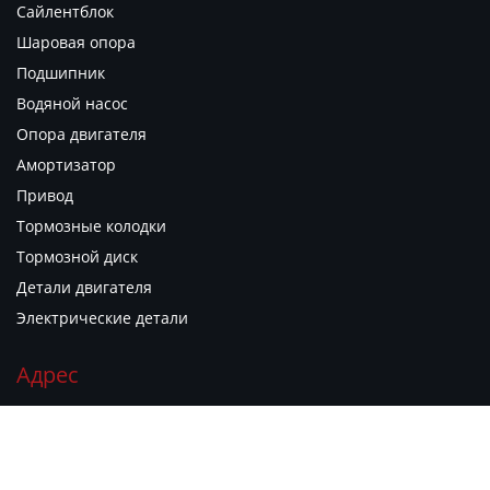
Сайлентблок
Шаровая опора
Подшипник
Водяной насос
Опора двигателя
Амортизатор
Привод
Тормозные колодки
Тормозной диск
Детали двигателя
Электрические детали
Адрес
г. Гуанчжоу, район Юэсю, ул. Гуаньюань Дунлу, д. 1881,
филиал рынка автозапчастей "Гуаньюань Чжию", киоск B06


