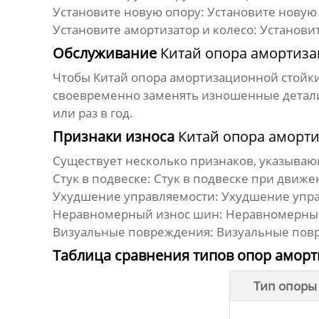
Установите новую опору:
Установите новую о
Установите амортизатор и колесо:
Установит
Обслуживание
Китай опора амортиза
Чтобы
Китай опора амортизационной стойк
своевременно заменять изношенные детали.
или раз в год.
Признаки износа
Китай опора аморт
Существует несколько признаков, указываю
Стук в подвеске:
Стук в подвеске при движе
Ухудшение управляемости:
Ухудшение упра
Неравномерный износ шин:
Неравномерный
Визуальные повреждения:
Визуальные повр
Таблица сравнения типов опор аморт
Тип опоры