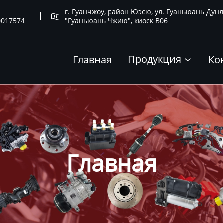
г. Гуанчжоу, район Юэсю, ул. Гуаньюань Дунл

0017574
"Гуаньюань Чжию", киоск B06
Продукция
Главная
Ко

Главная