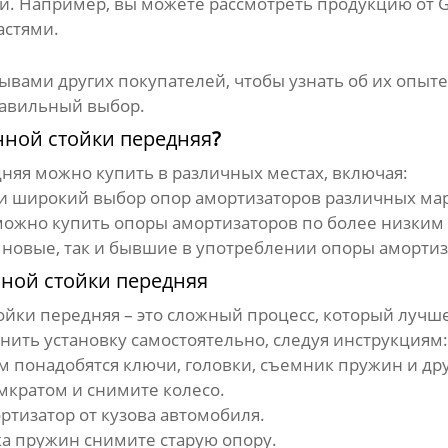
и. Например, вы можете рассмотреть продукцию от
астями.
зывами других покупателей, чтобы узнать об их опыт
равильный выбор.
нной стойки передняя
?
дняя
можно купить в различных местах, включая:
и широкий выбор опор амортизаторов различных мар
можно купить опоры амортизаторов по более низким 
 новые, так и бывшие в употреблении опоры амортиз
ной стойки передняя
ойки передняя
– это сложный процесс, который лучш
нить установку самостоятельно, следуя инструкциям:
м понадобятся ключи, головки, съемник пружин и др
кратом и снимите колесо.
тизатор от кузова автомобиля.
 пружин снимите старую опору.