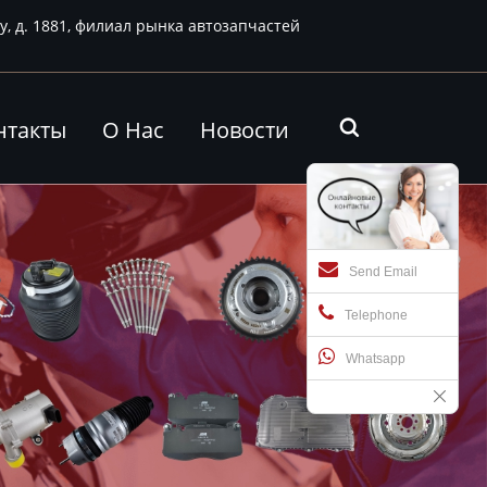
у, д. 1881, филиал рынка автозапчастей
нтакты
О Нас
Новости

Send Email
Telephone
Whatsapp