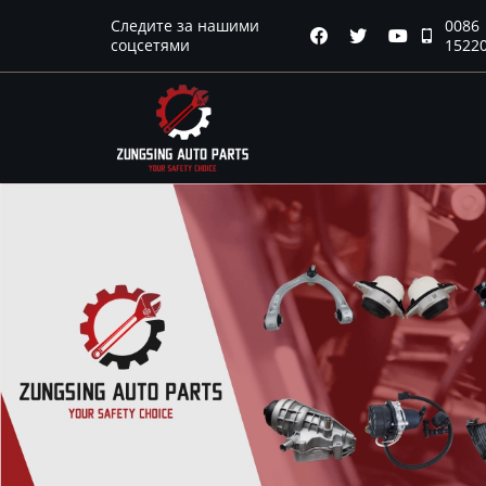
Следите за нашими
0086
Главная




соцсетями
1522
Продукция
Новости
О нас
Контакты