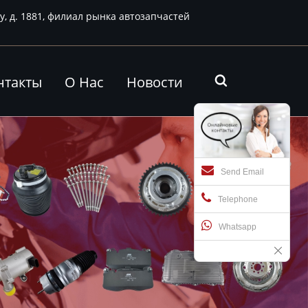
у, д. 1881, филиал рынка автозапчастей
нтакты
О Нас
Новости

Send Email
Telephone
Whatsapp