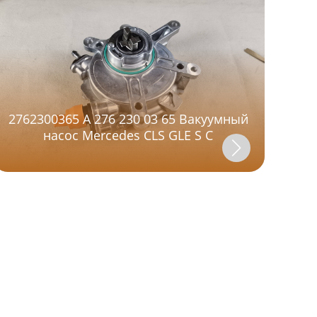
2762300365 A 276 230 03 65 Вакуумный
насос Mercedes CLS GLE S C
PMA