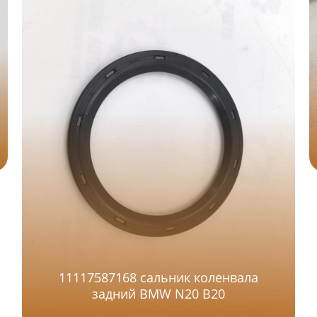
11117587168 сальник коленвала
задний BMW N20 B20