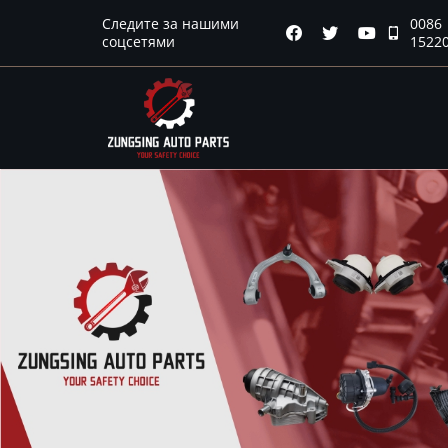
Следите за нашими
0086
Главная




соцсетями
1522
Продукция
Новости
О нас
Контакты