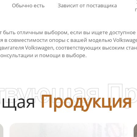
Обычно есть
Зависит от поставщика
т быть отличным выбором, если вы ищете доступное 
ся в совместимости опоры с вашей моделью Volksw
двигателя Volkswagen
, соответствующих высоким стан
консультации и помощи в выборе.
твующая П
ющая
Продукция