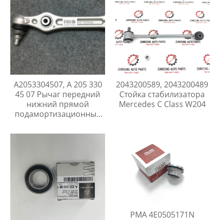
A2053304507, A 205 330
2043200589, 2043200489
45 07 Рычаг передний
Стойка стабилизатора
нижний прямой
Mercedes C Class W204
подамортизационный
4matic Mercedes C W205
E W213C238 GLC X253
CLS C257
PMA 4E0505171N