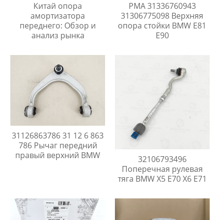
Китай опора
PMA 31336760943
амортизатора
31306775098 Верхняя
переднего: Обзор и
опора стойки BMW E81
анализ рынка
E90
31126863786 31 12 6 863
786 Рычаг передний
правый верхний BMW
32106793496
Поперечная рулевая
тяга BMW X5 E70 X6 E71