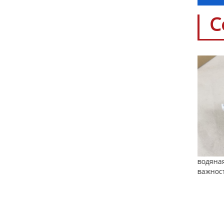
С
водяная помпа Ауди: особенности и
водяна
важность для системы охлаждения
руково
рено: Обзор