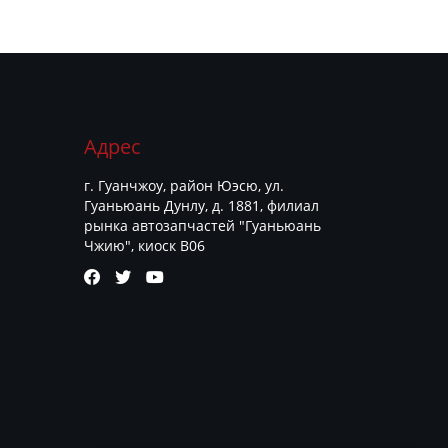
Адрес
г. Гуанчжоу, район Юэсю, ул.
Гуаньюань Дунлу, д. 1881, филиал
рынка автозапчастей "Гуаньюань
Чжию", киоск B06


