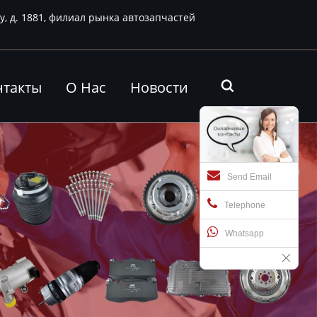
у, д. 1881, филиал рынка автозапчастей
нтакты
О Нас
Новости

Send Email
Telephone
Whatsapp