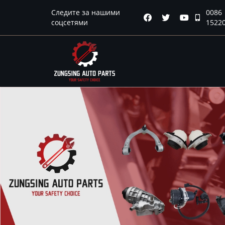
Главная
Следите за нашими
0086




соцсетями
1522
Продукция
Новости
О нас
Контакты