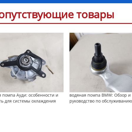
опутствующие товары
я помпа BMW: Обзор и
дство по обслуживанию
Китай замена ступичного
подшипника: обзор и руковод