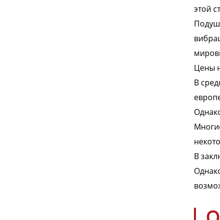
этой с
Подушк
вибрац
мировы
Цены н
В сред
европе
Однако
Многие
некото
В закл
Однако
возмо
О