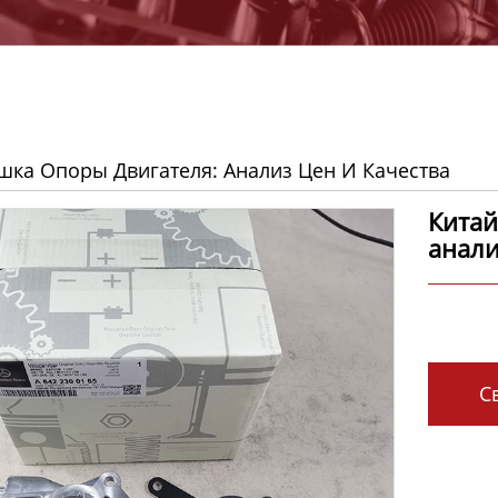
шка Опоры Двигателя: Анализ Цен И Качества
Китай
анали
Св