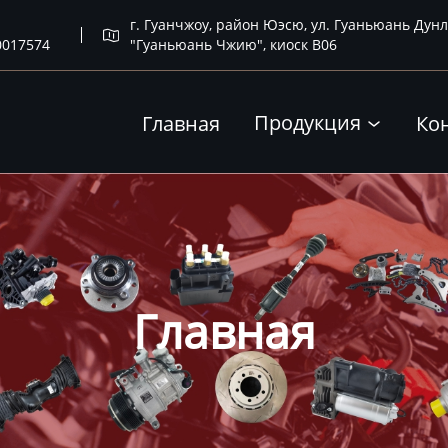
г. Гуанчжоу, район Юэсю, ул. Гуаньюань Дунл

0017574
"Гуаньюань Чжию", киоск B06
Продукция
Главная
Ко

Главная