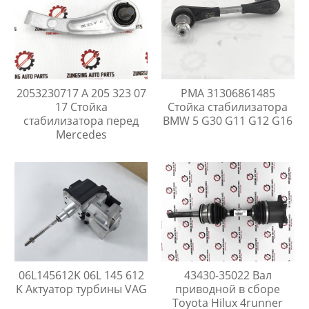
2053230717 A 205 323 07
PMA 31306861485
17 Стойка
Стойка стабилизатора
стабилизатора перед
BMW 5 G30 G11 G12 G16
Mercedes
06L145612K 06L 145 612
43430-35022 Вал
K Актуатор турбины VAG
приводной в сборе
Toyota Hilux 4runner