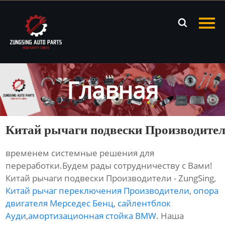
Главная

Продукция
Новости
Главная
О нас
Контакты
Китай рычаги подвески Производите
временем системные решения для
переработки.Будем рады сотрудничеству с Вами!
Китай рычаги подвески Производители - ZungSing,
Китай рычаг переключения Производители
,
опора
двигателя Мерседес Бенц
,
сайлентблок
Ауди
,
амортизационная стойка BMW
. Наша