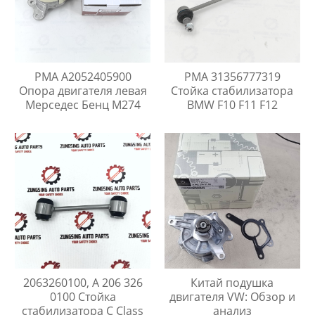
PMA A2052405900
PMA 31356777319
Опора двигателя левая
Стойка стабилизатора
Мерседес Бенц M274
BMW F10 F11 F12
2063260100, A 206 326
Китай подушка
0100 Стойка
двигателя VW: Обзор и
стабилизатора C Class
анализ