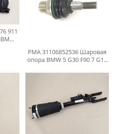
76 911
р BMW
PMA 31106852536 Шаровая
опора BMW 5 G30 F90 7 G11
G12 8 G15 G16