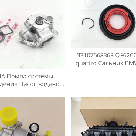
33107568368 QF62C
quattro Сальник BM
F10
A Помпа системы
дения Насос водяной
W 11517511221 E60