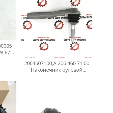
00005
W E70
2064607100,A 206 460 71 00
Наконечник рулевой
Mercedes C Class W206 S206
4WD