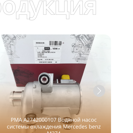
родукция
PMA A2742000107 Водяной насос
системы охлаждения Mercedes benz