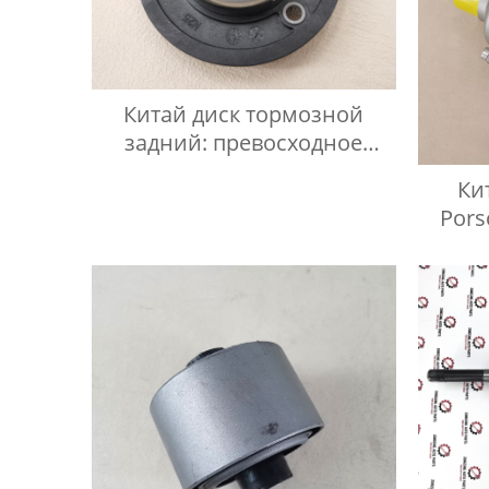
Китай диск тормозной
задний: превосходное
качество и доступная цена
Ки
Pors