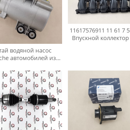
11617576911 11 61 7 5
Впускной коллекто
N55 B30A
тай водяной насос
che автомобилей из
Китая