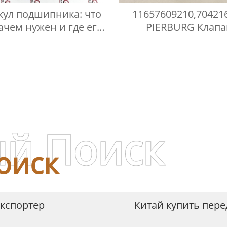
кул подшипника: что
11657609210,70421
зачем нужен и где его
PIERBURG Клапа
найти?
рециркуляции возду
й Поиск
оиск
Экспортер
Китай купить пер