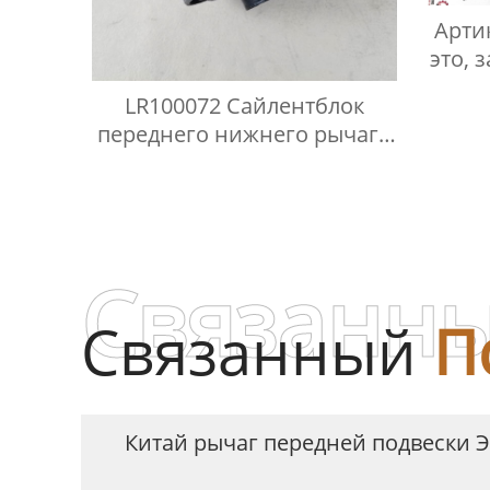
Арти
это, 
LR100072 Сайлентблок
переднего нижнего рычага
Range Rover Vogue L405
Sport L494 Discovery 5 L462
Defender L663
Связанны
Связанный
П
Китай рычаг передней подвески 