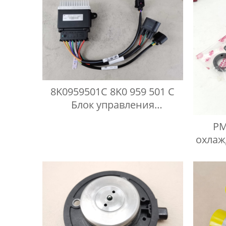
8K0959501C 8K0 959 501 C
Блок управления
вентиляторами Audi A6 C7
PM
охлаж
BM