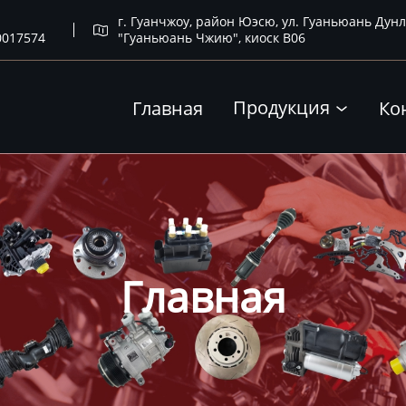
г. Гуанчжоу, район Юэсю, ул. Гуаньюань Дунл

0017574
"Гуаньюань Чжию", киоск B06
Продукция
Главная
Ко

Главная