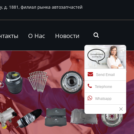
у, д. 1881, филиал рынка автозапчастей
нтакты
О Нас
Новости

Send Email
Telephone
Whatsapp