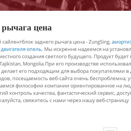
 рычага цена
 сайлентблок заднего рычага цена - ZungSing,
аморти
 двигателя опель
. Мы искренне надеемся на установ
местного создания светлого будущего. Продукт будет 
ia,Tajikistan, Mongolia.При его производстве использо
то делает его подходящим для выбора покупателями в
ов, посещаемость веб-сайта очень беспроблемна, 
аемся философии компании ориентированное на люд
ий контроль качества, фантастический сервис, досту
жалуйста, свяжитесь с нами через нашу веб-страницу