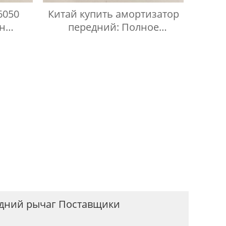
6050
Китай купить амортизатор
н
передний: Полное
ха BMW
руководство
едний рычаг Поставщики