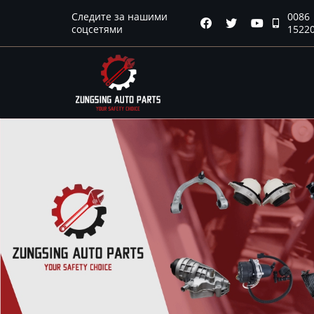
Следите за нашими
0086
Главная




соцсетями
1522
Продукция
Новости
О нас
Контакты