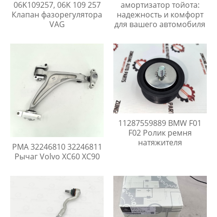
06K109257, 06K 109 257
амортизатор тойота:
Клапан фазорегулятора
надежность и комфорт
VAG
для вашего автомобиля
11287559889 BMW F01
F02 Ролик ремня
натяжителя
PMA 32246810 32246811
Рычаг Volvo XC60 XC90