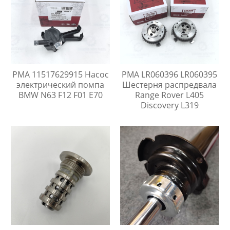
PMA 11517629915 Насос
PMA LR060396 LR060395
электрический помпа
Шестерня распредвала
BMW N63 F12 F01 E70
Range Rover L405
Discovery L319