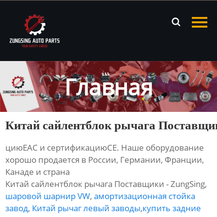
Главная

Продукция
Новости
Главная
О нас
Контакты
Китай сайлентблок рычага Поставщи
циюЕАС и сертификациюСЕ. Наше оборудование
хорошо продается в России, Германии, Франции,
Канаде и страна
Китай сайлентблок рычага Поставщики - ZungSing,
шаровой шарнир VW
,
амортизационная стойка
завод
,
Китай рычаг левый заводы
,
купить задние