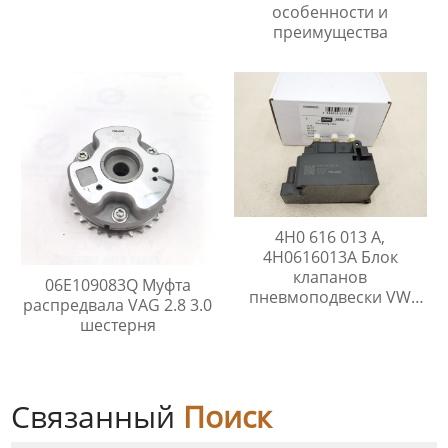
особенности и
преимущества
4H0 616 013 A,
4H0616013A Блок
клапанов
06E109083Q Муфта
пневмоподвески VW
распредвала VAG 2.8 3.0
TOUARGE , AUDI Q7,
шестерня
PORSCHE CAYENNE
PANAMERA
Связанный
Поиск