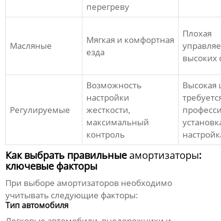
перегреву
Плохая
Мягкая и комфортная
Масляные
управляе
езда
высоких 
Возможность
Высокая 
настройки
требуетс
Регулируемые
жесткости,
професс
максимальный
установк
контроль
настройк
Как выбрать правильные
амортизаторы
:
ключевые факторы
При выборе
амортизаторов
необходимо
учитывать следующие факторы:
Тип автомобиля
Легковые автомобили, внедорожники и