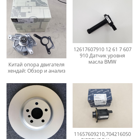
12617607910 12 61 7 607
910 Датчик уровня
масла BMW
Китай опора двигателя
хендай: Обзор и анализ
11657609210,704216050