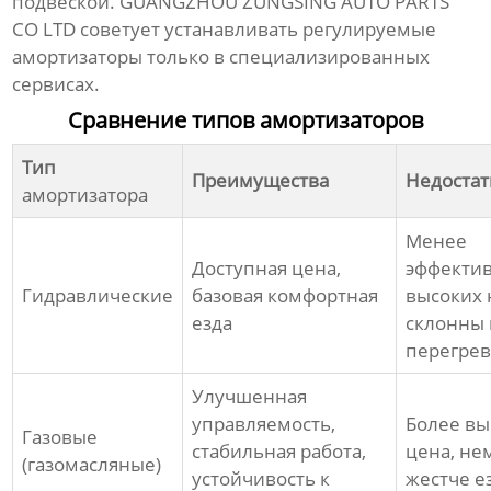
подвеской. GUANGZHOU ZUNGSING AUTO PARTS
CO LTD советует устанавливать регулируемые
амортизаторы
только в специализированных
сервисах.
Сравнение типов амортизаторов
Тип
Преимущества
Недостат
амортизатора
Менее
Доступная цена,
эффекти
Гидравлические
базовая комфортная
высоких 
езда
склонны 
перегрев
Улучшенная
управляемость,
Более вы
Газовые
стабильная работа,
цена, не
(газомасляные)
устойчивость к
жестче е