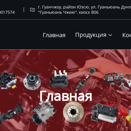
г. Гуанчжоу, район Юэсю, ул. Гуаньюань Дунл

0017574
"Гуаньюань Чжию", киоск B06
Продукция
Главная
Ко

Главная