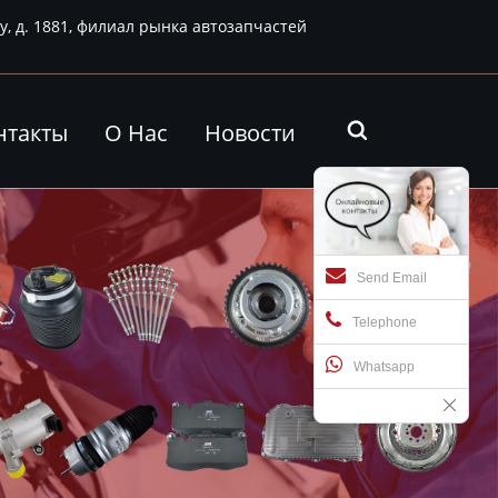
у, д. 1881, филиал рынка автозапчастей
нтакты
О Нас
Новости

Send Email
Telephone
Whatsapp