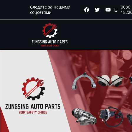
Следите за нашими
0086
Главная




соцсетями
1522
Продукция
Новости
О нас
Контакты