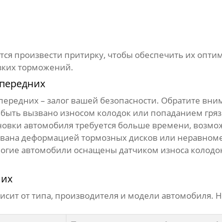
тся произвести притирку, чтобы обеспечить их опти
езких торможений.
 передних
 передних
– залог вашей безопасности. Обратите вни
быть вызвано износом колодок или попаданием гряз
новки автомобиля требуется больше времени, возмо
вана деформацией тормозных дисков или неравном
гие автомобили оснащены датчиком износа колодок,
них
исит от типа, производителя и модели автомобиля.