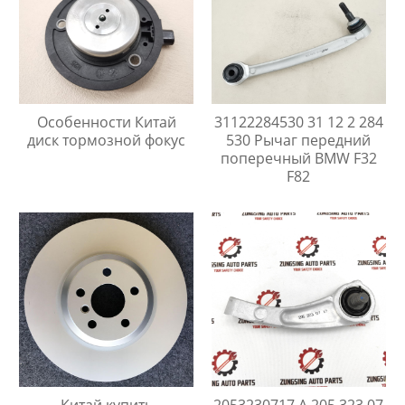
Особенности Китай
31122284530 31 12 2 284
диск тормозной фокус
530 Рычаг передний
поперечный BMW F32
F82
Китай купить
2053230717 A 205 323 07