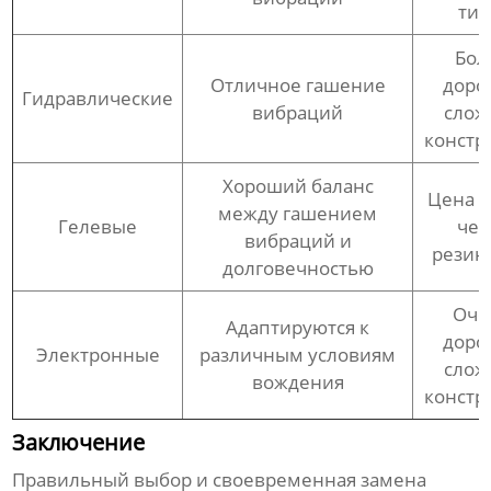
ти
Бол
Отличное гашение
доро
Гидравлические
вибраций
слож
констр
Хороший баланс
Цена 
между гашением
Гелевые
чем
вибраций и
резин
долговечностью
Оче
Адаптируются к
доро
Электронные
различным условиям
слож
вождения
констр
Заключение
Правильный выбор и своевременная замена