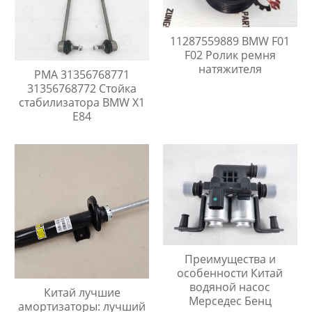
11287559889 BMW F01
F02 Ролик ремня
натяжителя
PMA 31356768771
31356768772 Стойка
стабилизатора BMW X1
E84
Преимущества и
особенности Китай
водяной насос
Китай лучшие
Мерседес Бенц
амортизаторы: лучший