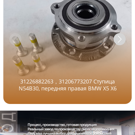
31226882263，31206773207 Ступица
N54B30, передняя правая BMW X5 X6