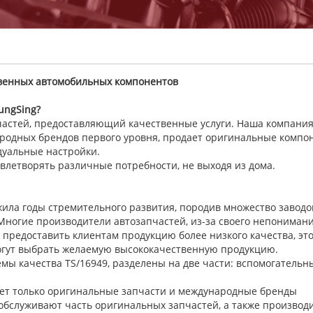
твенных автомобильных компонентов
ungSing
?
частей, предоставляющий качественные услуги. Наша компани
ародных брендов первого уровня, продает оригинальные компо
дуальные настройки.
влетворять различные потребности, не выходя из дома.
а годы стремительного развития, породив множество заводов
Многие производители автозапчастей, из-за своего непонимания
ы предоставить клиентам продукцию более низкого качества, эт
огут выбрать желаемую высококачественную продукцию.
ы качества TS/16949, разделены на две части: вспомогательн
ает только оригинальные запчасти и международные бренды
 обслуживают часть оригинальных запчастей, а также производ