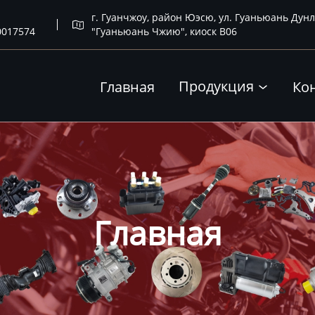
г. Гуанчжоу, район Юэсю, ул. Гуаньюань Дунл

0017574
"Гуаньюань Чжию", киоск B06
Продукция
Главная
Ко

Главная