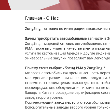
Главная
-
О Нас
ZungSing
– оптовик по интеграции высококачес
Зачем приобретать автомобильные запчасти в
Z
ZungSing – мировой оптовик автомобильных зап
PMA, также выступает в качестве агента междун
услуги по кастомизации бренда и другие индиви
Универсальные закупки позволяют вам легко удо
Почему стоит выбрать бренд PMA
у
ZungSing
?
Мировая автомобильная промышленность пережил
мастерские, с различным качеством продукции. 
стремятся к низким ценам только для того, чтоб
послепродажного обслуживания, и клиенты не м
Заводы в Китае, прошедшие сертификацию систем
завод второго уровня.
Комплектующий завод первого класса обслужив
Вспомогательные заводы второго уровня только