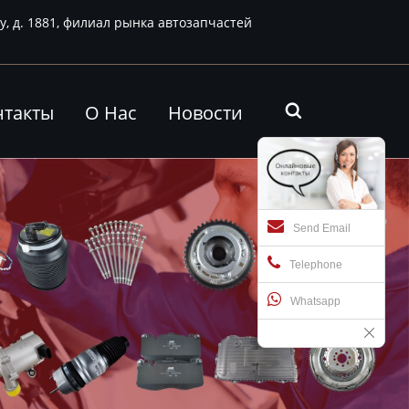
у, д. 1881, филиал рынка автозапчастей
нтакты
О Нас
Новости

Send Email
Telephone
Whatsapp