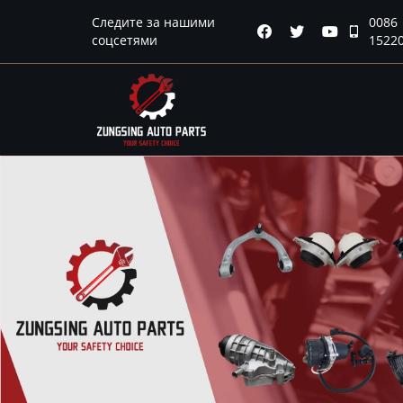
Главная
Следите за нашими
0086




соцсетями
1522
Продукция
Новости
О нас
Контакты