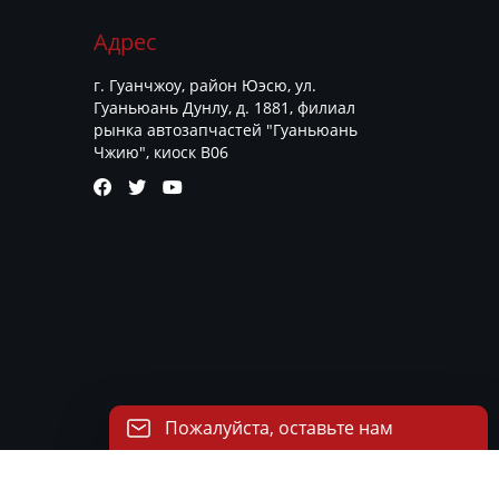
Адрес
г. Гуанчжоу, район Юэсю, ул.
Гуаньюань Дунлу, д. 1881, филиал
рынка автозапчастей "Гуаньюань
Чжию", киоск B06



Пожалуйста, оставьте нам
сообщение
Пожалуйста, введите свой адрес