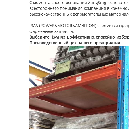
С момента своего основания ZungSing, основател
всестороннего понимания компаниия в конечном
высококачественных вспомогательных материалов
PMA (POWER&MOTOR&AMBITION) стремится предо
фирменные запчасти.
Выберите Чжунчэн
, э
ффектив
но, спокойно, избе
Производственный цех нашего предприятия