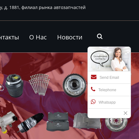
у, д. 1881, филиал рынка автозапчастей
нтакты
О Нас
Новости

Send Email
Telephone
Whatsapp