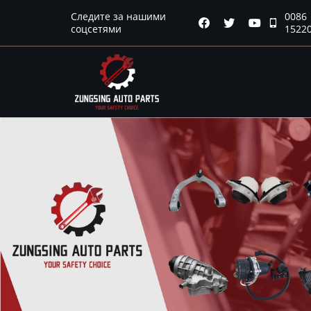
Следите за нашими
0086
Главная




соцсетями
1522
Продукция
Новости
О нас
Контакты