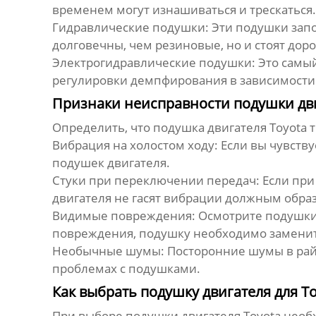
временем могут изнашиваться и трескаться.
Гидравлические подушки:
Эти подушки запо
долговечны, чем резиновые, но и стоят дор
Электрогидравлические подушки:
Это самый
регулировки демпфирования в зависимости
Признаки неисправности подушки дви
Определить, что
подушка двигателя Toyota
т
Вибрация на холостом ходу:
Если вы чувству
подушек двигателя.
Стуки при переключении передач:
Если при
двигателя не гасят вибрации должным обра
Видимые повреждения:
Осмотрите подушки 
повреждения, подушку необходимо заменит
Необычные шумы:
Посторонние шумы в райо
проблемах с подушками.
Как выбрать подушку двигателя для T
При выборе
подушки двигателя Toyota
необх