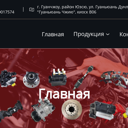
г. Гуанчжоу, район Юэсю, ул. Гуаньюань Дунл

0017574
"Гуаньюань Чжию", киоск B06
Продукция
Главная
Ко

Главная