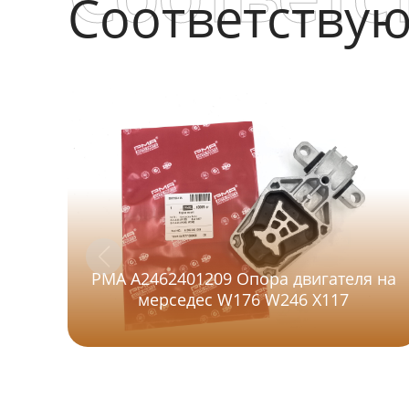
Соответству
PMA A2462401209 Опора двигателя на
мерседес W176 W246 X117