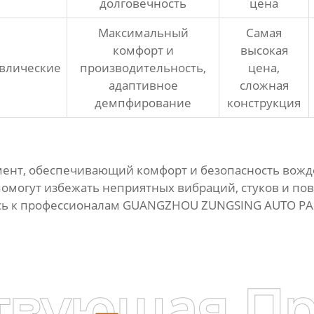
долговечность
цена
Максимальный
Самая
комфорт и
высокая
влические
производительность,
цена,
адаптивное
сложная
демпфирование
конструкция
мент, обеспечивающий комфорт и безопасность вожде
омогут избежать неприятных вибраций, стуков и по
тесь к профессионалам GUANGZHOU ZUNGSING AUTO PAR
твующая П