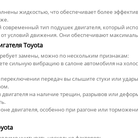
лнены жидкостью, что обеспечивает более эффекти
оже.
 современный тип подушек двигателя, который испо
 от условий движения. Они обеспечивают максималь
гателя Toyota
ребует замены, можно по нескольким признакам:
ете сильную вибрацию в салоне автомобиля на холос
 переключении передач вы слышите стуки или удары, 
зом.
двигателя на наличие трещин, разрывов или деформ
ь.
не двигателя, особенно при разгоне или торможении
oyota
одимо учитывать несколько факторов: