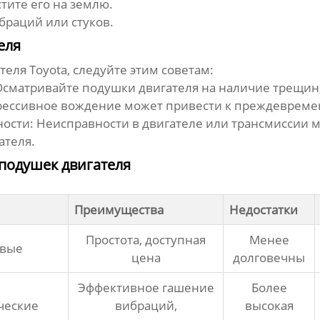
тите его на землю.
ибраций или стуков.
еля
теля Toyota
, следуйте этим советам:
сматривайте подушки двигателя на наличие трещин
ессивное вождение может привести к преждевремен
ности:
Неисправности в двигателе или трансмиссии м
ателя.
подушек двигателя
Преимущества
Недостатки
Простота, доступная
Менее
овые
цена
долговечны
Эффективное гашение
Более
ческие
вибраций,
высокая