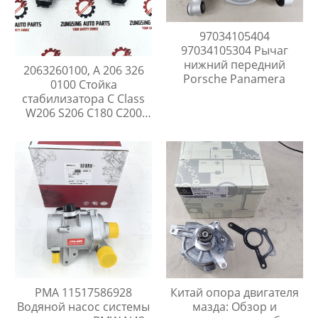
97034105404
97034105304 Рычаг
нижний передний
2063260100, A 206 326
Porsche Panamera
0100 Стойка
стабилизатора C Class
W206 S206 C180 C200
C300
PMA 11517586928
Китай опора двигателя
Водяной насос системы
мазда: Обзор и