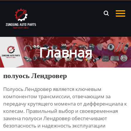
Главная

Продукция
Новости
Главная
О нас
Контакты
полуось Лендровер
Полуось Лендровер
является ключевым
компонентом трансмиссии, отвечающим за
передачу крутящего момента от дифференциала к
колесам. Правильный выбор и своевременная
замена
полуоси Лендровер
обеспечивают
безопасность и надежность эксплуатации