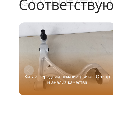
Соответству
Китай передний нижний рычаг: Обзор
и анализ качества