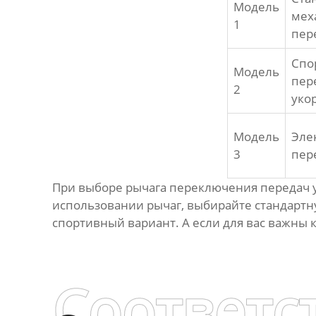
Модель
мех
1
пер
Спо
Модель
пер
2
уко
Модель
Эле
3
пер
При выборе
рычага переключения передач
использовании рычаг, выбирайте стандартн
спортивный вариант. А если для вас важны 
Соответс