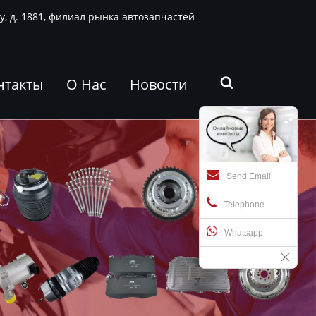
у, д. 1881, филиал рынка автозапчастей
нтакты
О Нас
Новости

Send Email
Telephone
Whatsapp