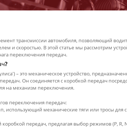
лемент трансмиссии автомобиля, позволяющий води
лем и скоростью. В этой статье мы рассмотрим устр
чага переключения передач
.
ач
?
кулиса') – это механическое устройство, предназначе
ередач. Он соединяется с коробкой передач посредст
еля на механизм переключения.
гов переключения передач
:
, использующий механические тяги или тросы для св
оробкой передач, предлагая выбор режимов (P, R, N, D