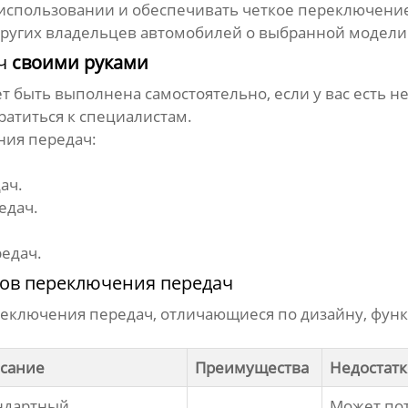
использовании и обеспечивать четкое переключение
ругих владельцев автомобилей о выбранной модели
ч
своими руками
 быть выполнена самостоятельно, если у вас есть 
ратиться к специалистам.
ния передач
:
дач
.
едач
.
едач.
ов переключения передач
реключения передач
, отличающиеся по дизайну, фун
сание
Преимущества
Недостат
ндартный
Может по