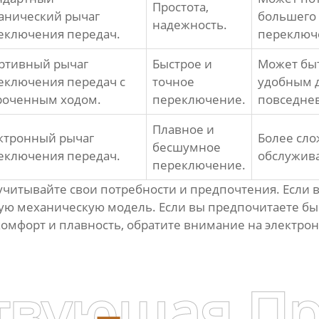
Простота,
анический
рычаг
большего 
надежность.
еключения передач
.
переключ
ртивный
рычаг
Быстрое и
Может бы
еключения передач
с
точное
удобным 
роченным ходом.
переключение.
повседнев
Плавное и
ктронный
рычаг
Более сл
бесшумное
еключения передач
.
обслужив
переключение.
учитывайте свои потребности и предпочтения. Если 
ую механическую модель. Если вы предпочитаете бы
комфорт и плавность, обратите внимание на электро
твующая П