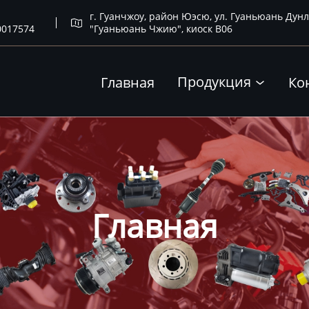
г. Гуанчжоу, район Юэсю, ул. Гуаньюань Дунл

0017574
"Гуаньюань Чжию", киоск B06
Продукция
Главная
Ко

Главная