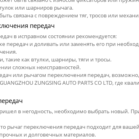
тулок или шарниров рычага.
ыть связана с повреждением тяг, тросов или механи
ключения передач
редач
в исправном состоянии рекомендуется:
ке передач и доливать или заменять его при необхо
чения.
такие как втулки, шарниры, тяги и тросы.
ении сложных неисправностей.
редач или
рычагом переключения передач
, возможно
GUANGZHOU ZUNGSING AUTO PARTS CO LTD
, где ква
передач
ришел в негодность, необходимо выбрать новый. При
что
рычаг переключения передач
подходит для вашей
прочных и долговечных материалов.