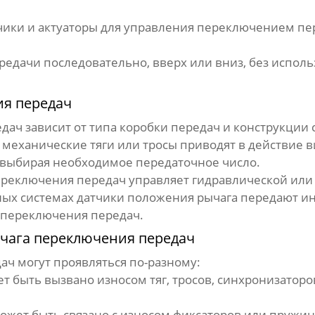
ики и актуаторы для управления переключением пе
едачи последовательно, вверх или вниз, без использ
ия передач
едач
зависит от типа коробки передач и конструкции 
, механические тяги или тросы приводят в действие
 выбирая необходимое передаточное число.
ереключения передач
управляет гидравлической или 
ных системах датчики положения рычага передают и
 переключения передач.
чага переключения передач
дач
могут проявляться по-разному:
 быть вызвано износом тяг, тросов, синхронизаторо
жет быть связано с износом фиксаторов или пружи