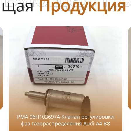
ющая
Продукция
PMA 06H103697A Клапан регулировки
фаз газораспределения Audi A4 B8