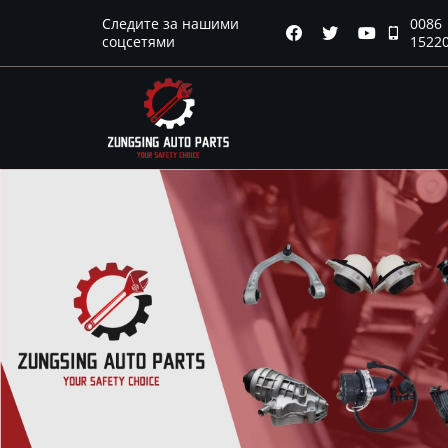
Следите за нашими
0086
Главная




соцсетями
1522
Продукция
Новости
О нас
Контакты