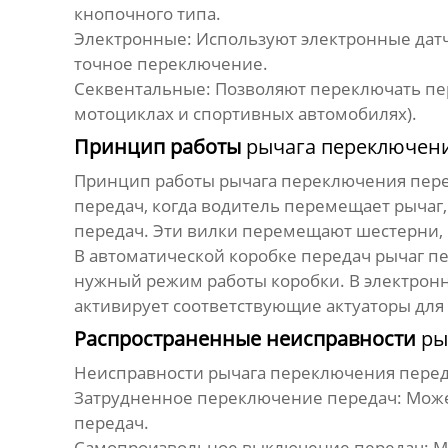
кнопочного типа.
Электронные:
Используют электронные датч
точное переключение.
Секвентальные:
Позволяют переключать пер
мотоциклах и спортивных автомобилях).
Принцип работы
рычага переключен
Принцип работы
рычага переключения пер
передач, когда водитель перемещает рычаг
передач. Эти вилки перемещают шестерни,
В автоматической коробке передач
рычаг п
нужный режим работы коробки. В электрон
активирует соответствующие актуаторы для
Распространенные неисправности
ры
Неисправности
рычага переключения пере
Затрудненное переключение передач:
Может
передач.
Самопроизвольное выключение передач:
Мо