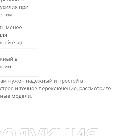
усилия при
ении.
ть менее
для
ной езды.
ожный в
ании.
вам нужен надежный и простой в
строе и точное переключение, рассмотрите
нные модели.
родукция