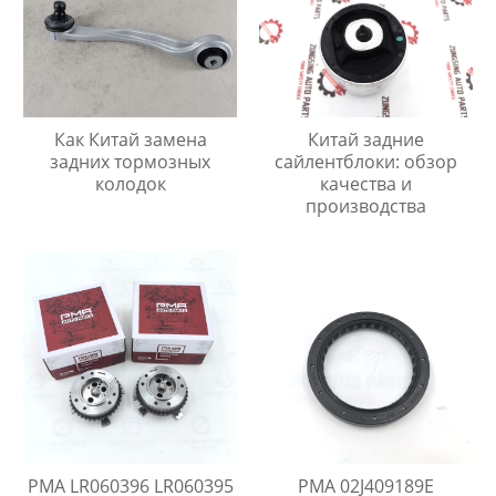
Как Китай замена
Китай задние
задних тормозных
сайлентблоки: обзор
колодок
качества и
производства
PMA LR060396 LR060395
PMA 02J409189E