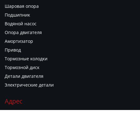
Шаровая опора
Подшипник
Водяной насос
Опора двигателя
Амортизатор
Привод
Тормозные колодки
Тормозной диск
Детали двигателя
Электрические детали
Адрес
г. Гуанчжоу, район Юэсю, ул. Гуаньюань Дунлу, д. 1881,
филиал рынка автозапчастей "Гуаньюань Чжию", киоск B06


