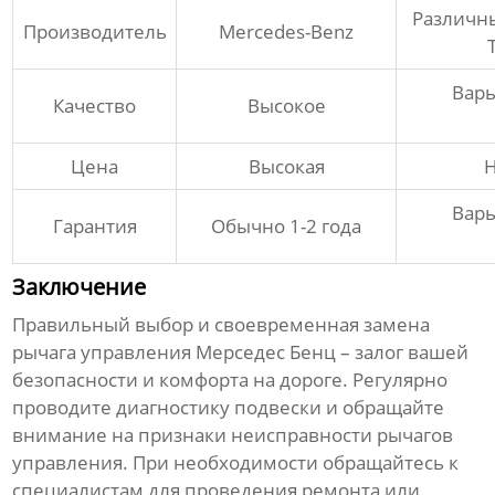
Различны
Производитель
Mercedes-Benz
Варь
Качество
Высокое
Цена
Высокая
Н
Варь
Гарантия
Обычно 1-2 года
Заключение
Правильный выбор и своевременная замена
рычага управления Мерседес Бенц
– залог вашей
безопасности и комфорта на дороге. Регулярно
проводите диагностику подвески и обращайте
внимание на признаки неисправности
рычагов
управления
. При необходимости обращайтесь к
специалистам для проведения ремонта или