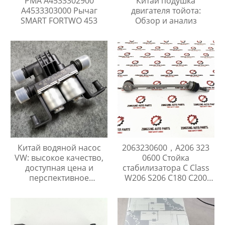
PMA A4533302900
Китай подушка
A4533303000 Рычаг
двигателя тойота:
SMART FORTWO 453
Обзор и анализ
Китай водяной насос
2063230600，A206 323
VW: высокое качество,
0600 Стойка
доступная цена и
стабилизатора C Class
перспективное
W206 S206 C180 C200
сотрудничество
C300