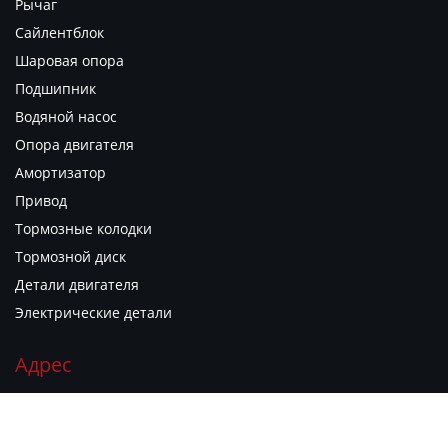
Рычаг
Сайлентблок
Шаровая опора
Подшипник
Водяной насос
Опора двигателя
Амортизатор
Привод
Тормозные колодки
Тормозной диск
Детали двигателя
Электрические детали
Адрес
г. Гуанчжоу, район Юэсю, ул. Гуаньюань Дунлу, д. 1881,
филиал рынка автозапчастей "Гуаньюань Чжию", киоск B06