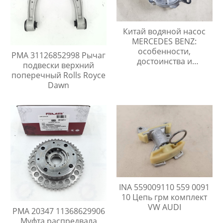
Китай водяной насос
MERCEDES BENZ:
особенности,
PMA 31126852998 Рычаг
достоинства и
подвески верхний
перспективы роста
поперечный Rolls Royce
Dawn
INA 559009110 559 0091
10 Цепь грм комплект
VW AUDI
PMA 20347 11368629906
Муфта распредвала