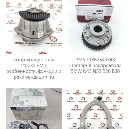
X166
амортизационная
PMA 11367540348
стойка БМВ:
Шестерня распредвала
особенности, функции и
BMW N43 N53 B20 B30
рекомендации по
выбору