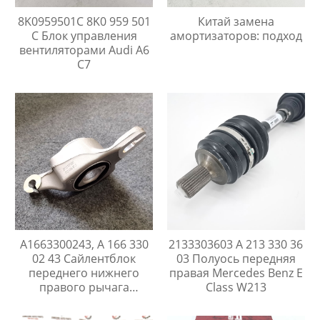
8K0959501C 8K0 959 501
Китай замена
C Блок управления
амортизаторов: подход
вентиляторами Audi A6
C7
A1663300243, A 166 330
2133303603 A 213 330 36
02 43 Сайлентблок
03 Полуось передняя
переднего нижнего
правая Mercedes Benz E
правого рычага
Class W213
Mercedes ML/GLE
W166/C292 / GL/GLS