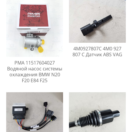
4M0927807C 4M0 927
807 C Датчик ABS VAG
PMA 11517604027
Водяной насос системы
охлаждения BMW N20
F20 E84 F25