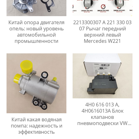
Китай опора двигателя
2213300307 A 221 330 03
опель: новый уровень
07 Рычаг передний
автомобильной
верхний левый
промышленности
Mercedes W221
4H0 616 013 A,
4H0616013A Блок
клапанов
Китай какая водяная
пневмоподвески VW
помпа: надежность и
TOUARGE , AUDI Q7,
эффективность
PORSCHE CAYENNE