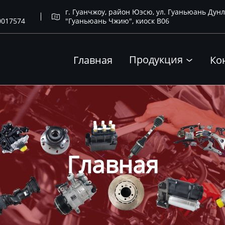
г. Гуанчжоу, район Юэсю, ул. Гуаньюань Дунл

0017574
"Гуаньюань Чжию", киоск B06
Продукция
Главная
Ко

Главная