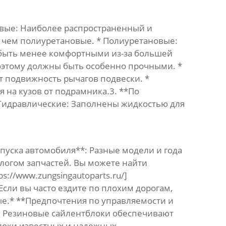
овые: Наиболее распространенный и
 чем полиуретановые. * Полиуретановые:
 быть менее комфортными из-за большей
поэтому должны быть особенно прочными. *
т подвижность рычагов подвески. *
 на кузов от подрамника.3. **По
* Гидравлические: Заполнены жидкостью для
пуска автомобиля**: Разные модели и года
алогом запчастей. Вы можете найти
//www.zungsingautoparts.ru/]
: Если вы часто ездите по плохим дорогам,
е.* **Предпочтения по управляемости и
. Резиновые сайлентблоки обеспечивают
локи известных и надежных