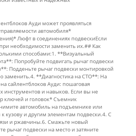
лентблоков Ауди
может проявляться
управляемости автомобиля*
ения)* Люфт в соединениях подвескиЕсли
 при необходимости заменить их.## Как
олькими способами:1. **Визуальный
та**: Попробуйте подвигать рычаг подвески
и**: Подденьте рычаг подвески монтировкой
о заменить.4. **Диагностика на СТО**: На
на сайлентблоков Ауди: пошаговая
х инструментов и навыков. Если вы не
ор ключей и головок* Съемник
днимите автомобиль на подъемнике или
 к кузову и другим элементам подвески.4. С
рязи и ржавчины.6. Смажьте новый
е рычаг подвески на место и затяните