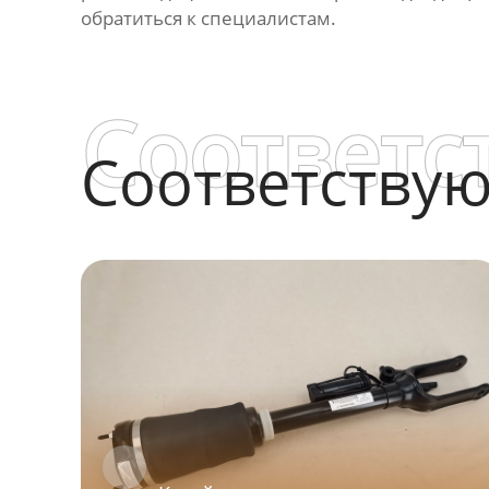
обратиться к специалистам.
Соответс
Соответству