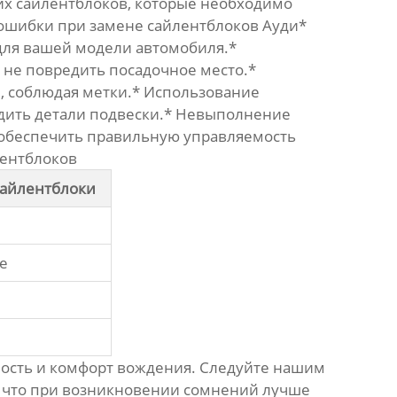
гих сайлентблоков, которые необходимо
 ошибки при замене сайлентблоков Ауди*
для вашей модели автомобиля.*
 не повредить посадочное место.*
, соблюдая метки.* Использование
едить детали подвески.* Невыполнение
ы обеспечить правильную управляемость
лентблоков
сайлентблоки
е
е
е
сность и комфорт вождения. Следуйте нашим
, что при возникновении сомнений лучше