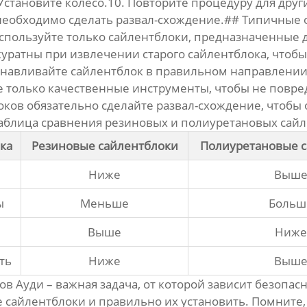
Установите колесо.10. Повторите процедуру для дру
необходимо сделать развал-схождение.## Типичные
Используйте только сайлентблоки, предназначенные 
уратны при извлечении старого сайлентблока, чтобы
анавливайте сайлентблок в правильном направлении
 только качественные инструменты, чтобы не повр
оков обязательно сделайте развал-схождение, чтоб
аблица сравнения резиновых и полиуретановых сай
ка
Резиновые сайлентблоки
Полиуретановые 
Ниже
Выш
ы
Меньше
Больш
Выше
Ниже
ть
Ниже
Выш
ов Ауди
– важная задача, от которой зависит безопа
 сайлентблоки и правильно их установить. Помните