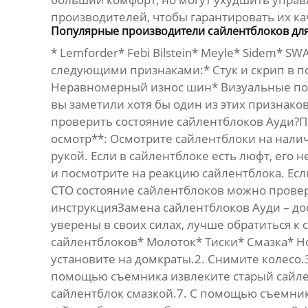
производителей, чтобы гарантировать их ка
Популярные производители сайлентблоков для
* Lemforder* Febi Bilstein* Meyle* Sidem*
следующими признаками:* Стук и скрип в 
Неравномерный износ шин* Визуальные пов
вы заметили хотя бы один из этих признако
проверить состояние сайлентблоков Ауди?
осмотр**: Осмотрите сайлентблоки на нали
рукой. Если в сайлентблоке есть люфт, ег
и посмотрите на реакцию сайлентблока. Есл
СТО состояние сайлентблоков можно прове
инструкцияЗамена
сайлентблоков Ауди
– до
уверены в своих силах, лучше обратиться 
сайлентблоков* Молоток* Тиски* Смазка* 
установите на домкраты.2. Снимите колесо.3
помощью съемника извлеките старый сайлен
сайлентблок смазкой.7. С помощью съемника