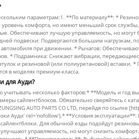
?
скольким параметрам:1. **По материалу**: * Резин
 уровень комфорта, но имеют меньший срок службы,
вые. Обеспечивают лучшую управляемость, но могут
редней подвески: Подвергаются большим нагрузкам, 
ь автомобиля при движении. * Рычагов: Обеспечиваю
ров. * Подрамника: Снижают вибрации, передающиеся
 втулок и резиновой (или полиуретановой) вставки. 
тся в моделях премиум-класса.
и для Ауди?
 учитывать несколько факторов:* **Модель и год вы
змеры сайлентблоков. Обязательно сверяйтесь с кат
GSING AUTO PARTS CO LTD, перейдя по ссылке [https:
локи Ауди' rel='nofollow').* **Условия эксплуатации**
сайлентблоки. Для обычной езды подойдут резиновы
улучшают управляемость, но могут снизить комфорт
ляемость.* **Производитель**: Выбирайте сайлентб