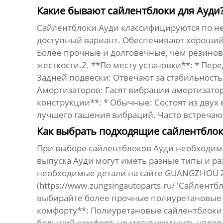
Какие бывают сайлентблоки для Ауди
Сайлентблоки Ауди
классифицируются по не
доступный вариант. Обеспечивают хороший
Более прочные и долговечные, чем резино
жесткости.2. **По месту установки**: * Пе
Задней подвески: Отвечают за стабильност
Амортизаторов: Гасят вибрации амортизато
конструкции**: * Обычные: Состоят из двух
лучшего гашения вибраций. Часто встречаю
Как выбрать подходящие сайлентблок
При выборе
сайлентблоков Ауди
необходимо
выпуска Ауди могут иметь разные типы и ра
необходимые детали на сайте GUANGZHOU ZUN
(https://www.zungsingautoparts.ru/ 'Сайлентб
выбирайте более прочные полиуретановые 
комфорту**: Полиуретановые сайлентблоки 
больший комфорт, но могут ухудшить управ