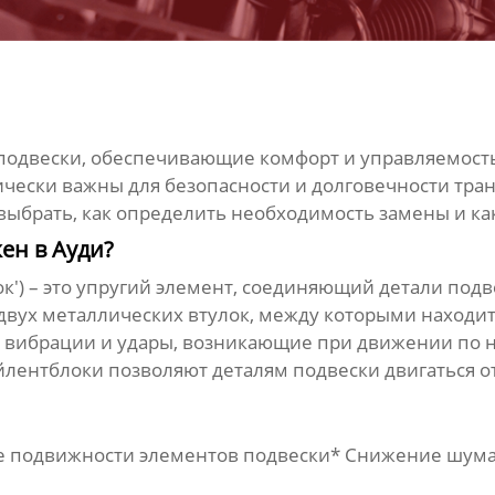
 подвески, обеспечивающие комфорт и управляемост
ески важны для безопасности и долговечности транс
х выбрать, как определить необходимость замены и к
ен в Ауди?
 блок') – это упругий элемент, соединяющий детали под
двух металлических втулок, между которыми находит
ь вибрации и удары, возникающие при движении по н
айлентблоки позволяют деталям подвески двигаться о
ие подвижности элементов подвески* Снижение шу