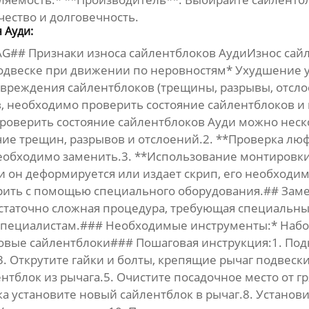
чество и долговечность.
 Ауди:
 SWAG## Признаки износа сайлентблоков АудиИзнос
сай
подвеске при движении по неровностям* Ухудшение 
реждения сайлентблоков (трещины, разрывы, отсло
в, необходимо проверить состояние сайлентблоков и
Проверить состояние
сайлентблоков Ауди
можно неск
чие трещин, разрывов и отслоений.2. **Проверка люф
о необходимо заменить.3. **Использование монтировк
и он деформируется или издает скрип, его необходим
рить с помощью специального оборудования.## Заме
статочно сложная процедура, требующая специальны
к специалистам.### Необходимые инструменты:* Наб
Новые сайлентблоки### Пошаговая инструкция:1. По
. Открутите гайки и болты, крепящие рычаг подвески
тблок из рычага.5. Очистите посадочное место от г
 установите новый сайлентблок в рычаг.8. Установит