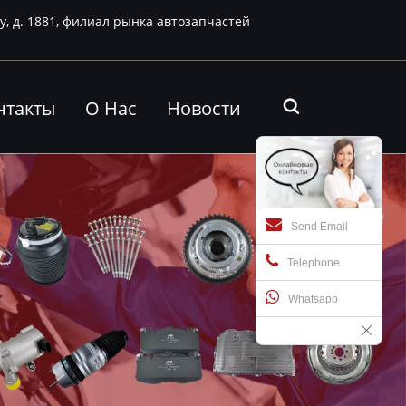
у, д. 1881, филиал рынка автозапчастей
нтакты
О Нас
Новости

Send Email
Telephone
Whatsapp