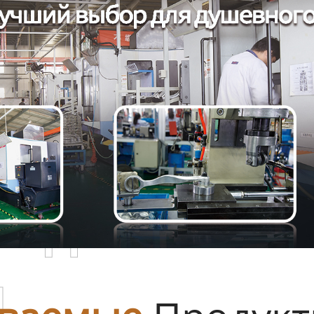
родаваемы
ы