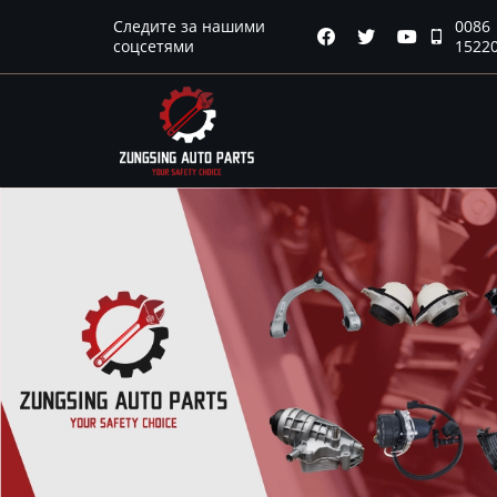
Следите за нашими
0086
Главная




соцсетями
1522
Продукция
Новости
О нас
Контакты