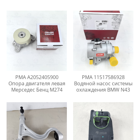
PMA A2052405900
PMA 11517586928
Опора двигателя левая
Водяной насос системы
Мерседес Бенц M274
охлаждения BMW N43