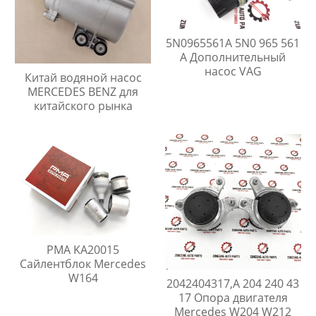
5N0965561A 5N0 965 561
A Дополнительный
насос VAG
Китай водяной насос
MERCEDES BENZ для
китайского рынка
PMA KA20015
Сайлентблок Mercedes
W164
2042404317,A 204 240 43
17 Опора двигателя
Mercedes W204 W212