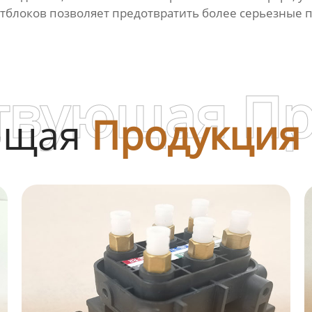
тблоков
позволяет предотвратить более серьезные п
твующая П
ющая
Продукция