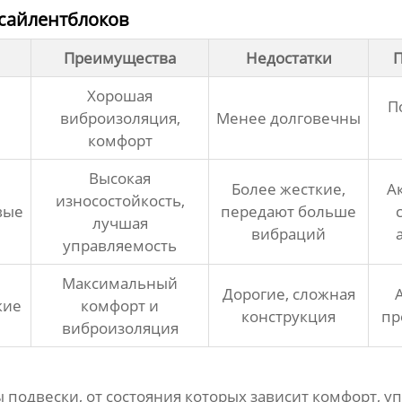
сайлентблоков
Преимущества
Недостатки
Хорошая
П
е
виброизоляция,
Менее долговечны
комфорт
Высокая
Более жесткие,
А
износостойкость,
вые
передают больше
лучшая
вибраций
управляемость
Максимальный
Дорогие, сложная
кие
комфорт и
конструкция
пр
виброизоляция
подвески, от состояния которых зависит комфорт, у