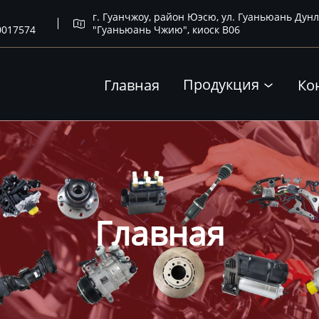
г. Гуанчжоу, район Юэсю, ул. Гуаньюань Дунл

0017574
"Гуаньюань Чжию", киоск B06
Продукция
Главная
Ко

Главная