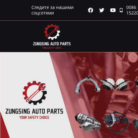
Следите за нашими
0086
Главная




соцсетями
1522
Продукция
Новости
О нас
Контакты