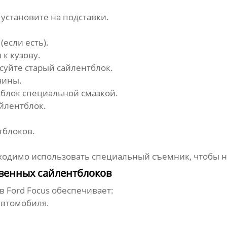
становите на подставки.
если есть).
к кузову.
суйте старый
сайлентблок
.
чины.
тблок
специальной смазкой.
йлентблок
.
тблоков
.
одимо использовать специальный съемник, чтобы н
венных сайлентблоков
 Ford Focus
обеспечивает:
автомобиля.