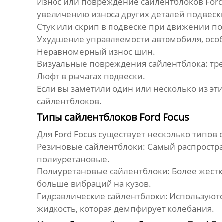
Износ или повреждение
сайлентблоков Ford
увеличению износа других деталей подвеск
Стук или скрип в подвеске при движении п
Ухудшение управляемости автомобиля, осо
Неравномерный износ шин.
Визуальные повреждения
сайлентблока
: т
Люфт в рычагах подвески.
Если вы заметили один или несколько из эт
сайлентблоков
.
Типы сайлентблоков Ford Focus
Для
Ford Focus
существует несколько типов
Резиновые сайлентблоки:
Самый распростра
полиуретановые.
Полиуретановые сайлентблоки:
Более жестк
больше вибраций на кузов.
Гидравлические сайлентблоки:
Используютс
жидкость, которая демпфирует колебания.