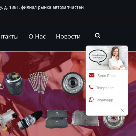
у, д. 1881, филиал рынка автозапчастей
нтакты
О Нас
Новости

Send Email
Telephone
Whatsapp