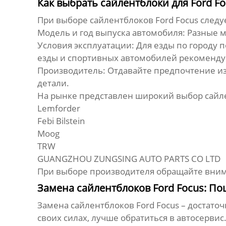
Как выбрать сайлентблоки для Ford Fo
При выборе
сайлентблоков Ford Focus
следуе
Модель и год выпуска автомобиля:
Разные м
Условия эксплуатации:
Для езды по городу 
езды и спортивных автомобилей рекоменду
Производитель:
Отдавайте предпочтение из
детали.
На рынке представлен широкий выбор
сайл
Lemforder
Febi Bilstein
Moog
TRW
GUANGZHOU ZUNGSING AUTO PARTS CO LTD
При выборе производителя обращайте вним
Замена сайлентблоков Ford Focus: П
Замена
сайлентблоков Ford Focus
– достаточ
своих силах, лучше обратиться в автосерви