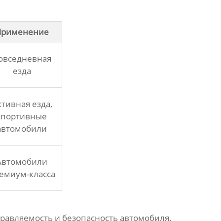
Применение
овседневная
езда
ктивная езда,
спортивные
автомобили
Автомобили
емиум-класса
правляемость и безопасность автомобиля.