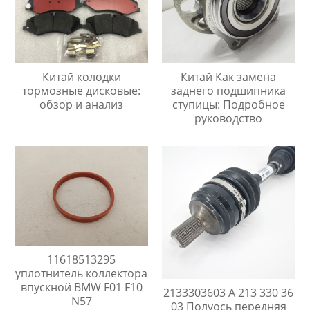
Китай колодки
Китай Как замена
тормозные дисковые:
заднего подшипника
обзор и анализ
ступицы: Подробное
руководство
11618513295
уплотнитель коллектора
впускной BMW F01 F10
2133303603 A 213 330 36
N57
03 Полуось передняя