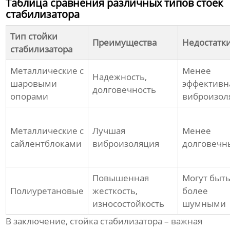
Таблица сравнения различных типов стоек
стабилизатора
Тип стойки
Преимущества
Недостатк
стабилизатора
Металлические с
Менее
Надежность,
шаровыми
эффективн
долговечность
опорами
виброизол
Металлические с
Лучшая
Менее
сайлентблоками
виброизоляция
долговечн
Повышенная
Могут быт
Полиуретановые
жесткость,
более
износостойкость
шумными
В заключение,
стойка стабилизатора
– важная