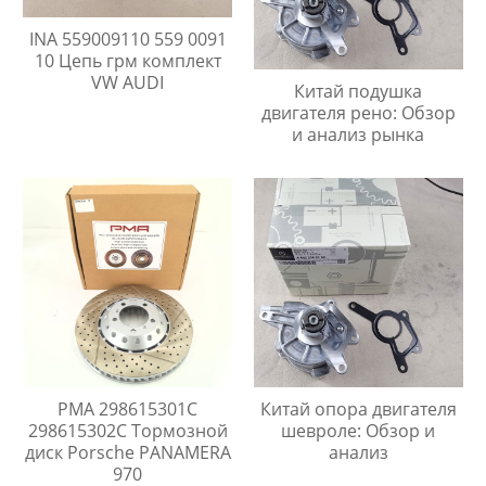
INA 559009110 559 0091
10 Цепь грм комплект
VW AUDI
Китай подушка
двигателя рено: Обзор
и анализ рынка
PMA 298615301C
Китай опора двигателя
298615302C Тормозной
шевроле: Обзор и
диск Porsche PANAMERA
анализ
970