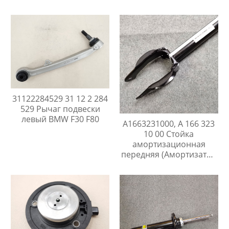
31122284529 31 12 2 284
529 Рычаг подвески
левый BMW F30 F80
A1663231000, A 166 323
10 00 Стойка
амортизационная
передняя (Амортизатор
передний) Mercedes
ML/GLE W166