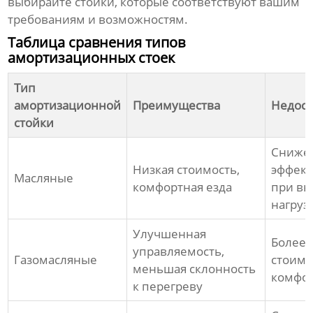
выбирайте стойки, которые соответствуют вашим
требованиям и возможностям.
Таблица сравнения типов
амортизационных стоек
Тип
амортизационной
Преимущества
Недост
стойки
Сниже
Низкая стоимость,
эффект
Масляные
комфортная езда
при вы
нагруз
Улучшенная
Более 
управляемость,
Газомасляные
стоимо
меньшая склонность
комфор
к перегреву