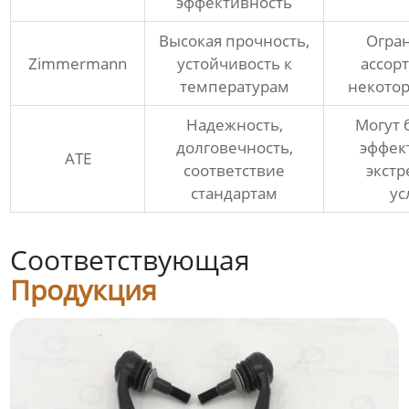
эффективность
Высокая прочность,
Огра
Zimmermann
устойчивость к
ассор
температурам
некото
Надежность,
Могут 
долговечность,
эффек
ATE
соответствие
экст
стандартам
ус
Соответствующая
Продукция