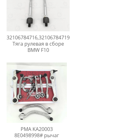
32106784716,32106784719
Тяга рулевая в сборе
BMW F10
PMA KA20003
8E0498998# рычаг