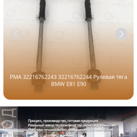
PMA 32216762243 32216762244 Рулевая тяга
BMW E81 E90