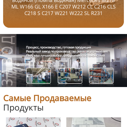
ML W166 GL X166 E C207 W212 CL C216 CLS
C218 S C217 W221 W222 SL R231
Самые Продаваемые
Продукты