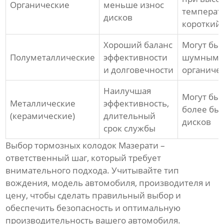
Органические
меньше износ
температу
дисков
короткий 
Хороший баланс
Могут быт
Полуметаллические
эффективности
шумными
и долговечности
органиче
Наилучшая
Могут бы
Металлические
эффективность,
более бы
(керамические)
длительный
дисков
срок службы
Выбор
тормозных колодок Мазерати
–
ответственный шаг, который требует
внимательного подхода. Учитывайте тип
вождения, модель автомобиля, производителя и
цену, чтобы сделать правильный выбор и
обеспечить безопасность и оптимальную
производительность вашего автомобиля.