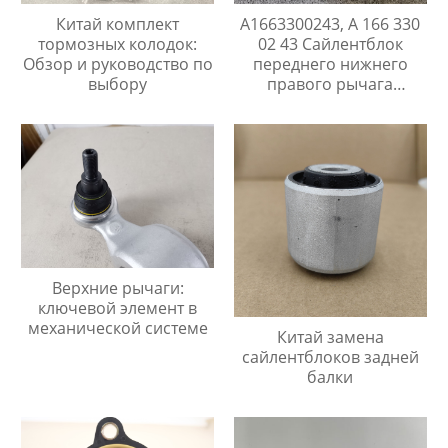
Китай комплект
A1663300243, A 166 330
тормозных колодок:
02 43 Сайлентблок
Обзор и руководство по
переднего нижнего
выбору
правого рычага
Mercedes ML/GLE
W166/C292 / GL/GLS
X166
Верхние рычаги:
ключевой элемент в
механической системе
Китай замена
сайлентблоков задней
балки