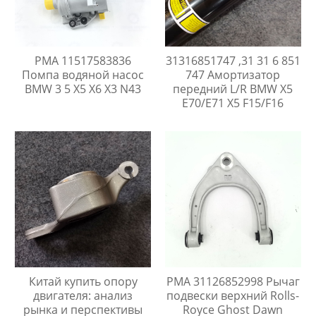
PMA 11517583836
31316851747 ,31 31 6 851
Помпа водяной насос
747 Амортизатор
BMW 3 5 X5 X6 X3 N43
передний L/R BMW X5
E70/E71 X5 F15/F16
Китай купить опору
PMA 31126852998 Рычаг
двигателя: анализ
подвески верхний Rolls-
рынка и перспективы
Royce Ghost Dawn